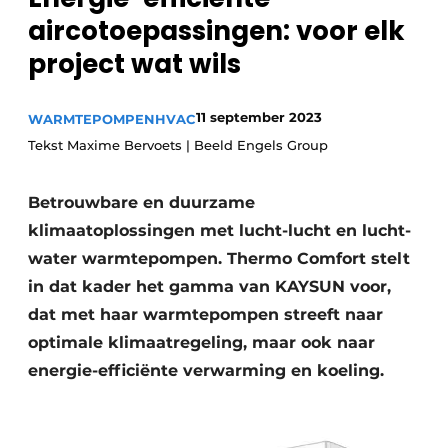
Sanitair
aircotoepassingen: voor elk
Vacature aanmelden
project wat wils
Vacatures
Video’s
Binnenklimaat
11 september 2023
WARMTEPOMPEN
HVAC
Tekst Maxime Bervoets | Beeld Engels Group
Brandbeveiliging
Betrouwbare en duurzame
Ventilatie
klimaatoplossingen met lucht-lucht en lucht-
Warmtepompen
water warmtepompen. Thermo Comfort stelt
in dat kader het gamma van KAYSUN voor,
dat met haar warmtepompen streeft naar
optimale klimaatregeling, maar ook naar
energie-efficiënte verwarming en koeling.