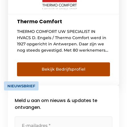
Thermo Comfort
THERMO COMFORT UW SPECIALIST IN
HVACS D. Engels / Thermo Comfort werd in
1927 opgericht in Antwerpen. Daar zijn we
nog steeds gevestigd. Met 80 werknemers
realiseren we een omzet van meer dan 30
miljoen euro. Thermo Comfort is actief op
drie terreinen: elektrische verwarming
Bekijk Bedrijfsprofiel
(sinds 1967), warmtepompen (sinds 1978,) en
airconditioning (sinds 2001). We […]
NIEUWSBRIEF
Meld u aan om nieuws & updates te
ontvangen.