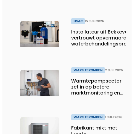
aan
HVAC
15 JULI 2026
Installateur uit Bekkevoor
vertrouwt opvermaarde
waterbehandelingsprodu
voor warmtepompgestuu
verwarmingssystemen
WARMTEPOMPEN
7 JULI 2026
Warmtepompsector
zet in op betere
marktmonitoring en
opleiding
WARMTEPOMPEN
1 JULI 2026
Fabrikant mikt met
lucht-