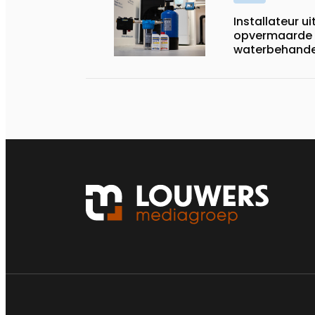
Installateur u
opvermaarde
waterbehande
warmtepompg
verwarmings