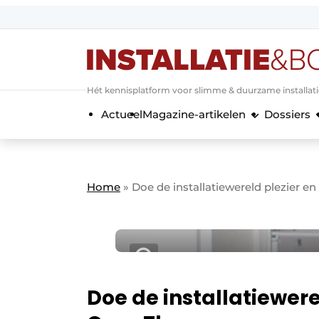
Aanmelden
Algemene voorwaarden
Hét kennisplatform voor slimme & duurzame installat
Banner overzicht
Actueel
Magazine-artikelen
Dossiers
Bedrijven
Aanmelden
Bedankt voor de a
Bedrijven
Contact
Home
»
Doe de installatiewereld plezier 
Evenement aanmelden
Home
Meest gelezen
Nieuwsbrief
Podcasts
Doe de installatiewere
Privacy / Cookie statement