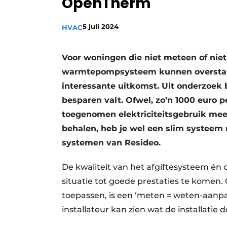
OpenTherm
Vacature aanmelden
5 juli 2024
HVAC
Vacatures
Video’s
Voor woningen die niet meteen of niet 
warmtepompsysteem kunnen overstap
interessante uitkomst. Uit onderzoek b
besparen valt. Ofwel, zo’n 1000 euro p
toegenomen elektriciteitsgebruik mee
behalen, heb je wel een slim systee
systemen van Resideo.
De kwaliteit van het afgiftesysteem én d
situatie tot goede prestaties te komen.
toepassen, is een ‘meten = weten-aanpak
installateur kan zien wat de installatie d