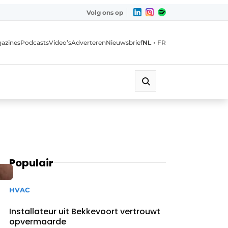
Volg ons op
•
azines
Podcasts
Video’s
Adverteren
Nieuwsbrief
NL
FR
Populair
HVAC
Installateur uit Bekkevoort vertrouwt
opvermaarde