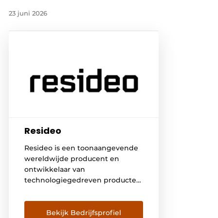
23 juni 2026
Resideo
Resideo is een toonaangevende
wereldwijde producent en
ontwikkelaar van
technologiegedreven producten
en componenten die zorgen
voor kritisch comfort,
energiebeheer en veiligheids-
Bekijk Bedrijfsprofiel