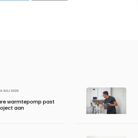
16 JULI 2026
are warmtepomp past
roject aan