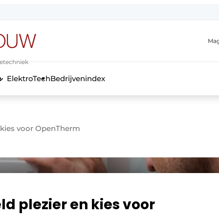
Mag
ietechniek
ElektroTech
Bedrijvenindex
anmelding
en kies voor OpenTherm
ld plezier en kies voor