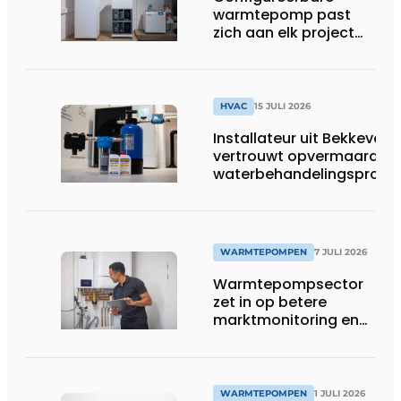
warmtepomp past
zich aan elk project
aan
HVAC
15 JULI 2026
Installateur uit Bekkevoor
vertrouwt opvermaarde
waterbehandelingsprodu
voor warmtepompgestuu
verwarmingssystemen
WARMTEPOMPEN
7 JULI 2026
Warmtepompsector
zet in op betere
marktmonitoring en
opleiding
WARMTEPOMPEN
1 JULI 2026