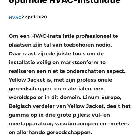
optimale HVAC-installatie
Sanitair
Vacature aanmelden
2 april 2020
Vacatures
HVAC
Video’s
Om een HVAC-installatie professioneel te
Binnenklimaat
plaatsen zijn tal van toebehoren nodig.
Brandbeveiliging
Daarnaast zijn de juiste tools om de
installatie veilig en marktconform te
Ventilatie
realiseren een niet te onderschatten aspect.
Warmtepompen
Yellow Jacket is, met zijn professionele
gereedschappen en materialen, een
wereldspeler in dit domein. Linum Europe,
Belgisch verdeler van Yellow Jacket, deelt het
gamma op in drie grote pijlers: vul- en
meetapparatuur, vacuümpompen en –meters
en allerhande gereedschappen.