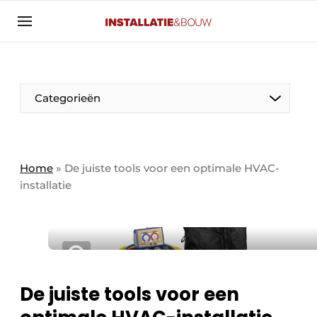
Aanmelden
Algemene voorwaarden
Banner overzicht
Categorieën
Bedrijven
Aanmelden
Bedankt voor de aanmelding
Bedrijven
Contact
Home
»
De juiste tools voor een optimale HVAC-
installatie
Evenement aanmelden
Algemeen
Home
Panelgesprek
Meest gelezen
Nieuwsbrief
Solar
Podcasts
De juiste tools voor een
HVAC
Privacy / Cookie statement