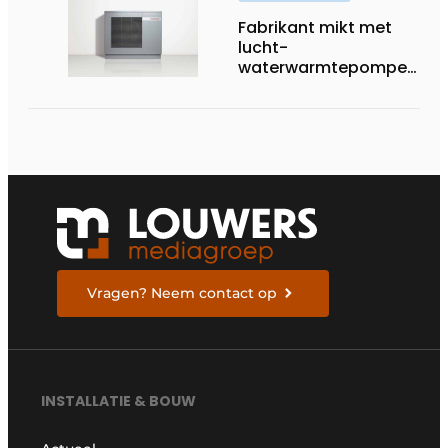
Fabrikant mikt met
lucht-
waterwarmtepompen
op R290 tot 60 kW op
tertiaire markt
Vragen? Neem contact op
INSTALLATIE & BOUW