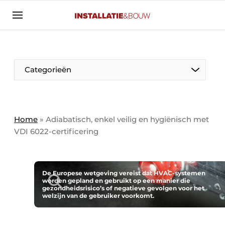
Aanmelden
Algemene voorwaarden
Banner overzicht
Categorieën
Bedrijven
Aanmelden
Bedankt voor de aanmelding
Bedrijven
Contact
Home
»
Adiabatisch, enkel veilig en hygiënisch met
VDI 6022-certificering
Evenement aanmelden
Algemeen
Home
Panelgesprek
Meest gelezen
De Europese wetgeving vereist dat HVAC-systemen
worden gepland en gebruikt op een manier die
Nieuwsbrief
gezondheidsrisico’s of negatieve gevolgen voor het
Solar
welzijn van de gebruiker voorkomt.
Podcasts
HVAC
Privacy / Cookie statement