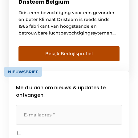
Dristeem Belgium
Dristeem bevochtiging voor een gezonder
en beter klimaat Dristeem is reeds sinds
1965 fabrikant van hoogstaande en
betrouwbare luchtbevochtigingssytemen.
Onze missie omvat een klantvriendelijke
dienstverlening met een gamma van
kwaliteitsvolle producten voor een optimale
Bekijk Bedrijfsprofiel
en precieze vochtigheidscontrole in tal van
HVAC toepassingen. Met Dristeem Belgium
NIEUWSBRIEF
of kortweg DSH heeft Dristeem nu ook een
eigen filiaal […]
Meld u aan om nieuws & updates te
ontvangen.