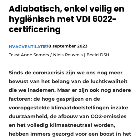
Adiabatisch, enkel veilig en
Sanitair
Vacature aanmelden
hygiënisch met VDI 6022-
Vacatures
certificering
Video’s
Binnenklimaat
18 september 2023
HVAC
VENTILATIE
Brandbeveiliging
Tekst Anne Somers / Niels Rouvrois | Beeld DSH
Ventilatie
Sinds de coronacrisis zijn we ons nog meer
Warmtepompen
bewust van het belang van de luchtkwaliteit
die we inademen. Maar er zijn ook nog andere
factoren: de hoge gasprijzen en de
vooropgestelde klimaatdoelstellingen inzake
duurzaamheid, de afbouw van CO2-emissies
en het volledig klimaatneutraal worden,
hebben immers gezorgd voor een boost in het