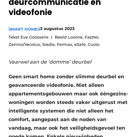
deurcommunicatie en
Sanitair
Vacature aanmelden
videofonie
Vacatures
Video’s
3 augustus 2023
SMART HOMES
Binnenklimaat
Tekst Eva Goossens | Beeld Loxone, Fasttel,
Zennio/Vecolux, Siedle, Fermax, eSafe, Custo
Brandbeveiliging
Vaarwel aan de ‘domme’ deurbel
Ventilatie
Geen smart home zonder slimme deurbel en
Warmtepompen
geavanceerde videofonie. Niet alleen
appartementsgebouwen maar ook ééngezins­
woningen worden steeds vaker uitgerust met
intelligente systemen die niet alleen het
comfort, aangepast aan de noden van
vandaag, maar ook het veiligheidsgevoel ten
goede komen. Enkele nieuwigheden