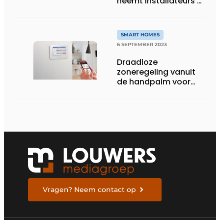
neemt installateurs bij
de hand in eigen
academy
SMART HOMES
6 SEPTEMBER 2023
Draadloze
zoneregeling vanuit
de handpalm voor
comfort in elke ruimte
Vragen? Neem contact op