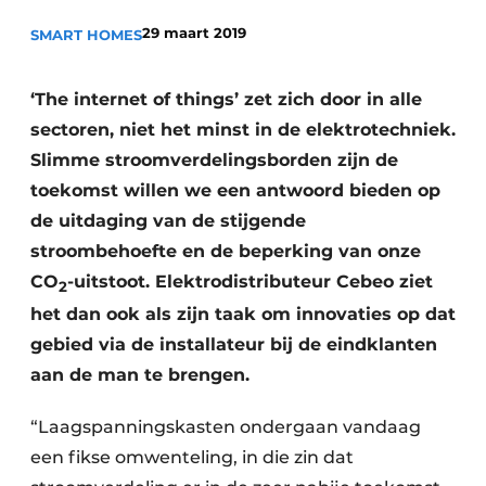
Sanitair
Vacature aanmelden
29 maart 2019
SMART HOMES
Vacatures
Video’s
‘The internet of things’ zet zich door in alle
Binnenklimaat
sectoren, niet het minst in de elektrotechniek.
Slimme stroomverdelingsborden zijn de
Brandbeveiliging
toekomst willen we een antwoord bieden op
de uitdaging van de stijgende
Ventilatie
stroombehoefte en de beperking van onze
Warmtepompen
CO
-uitstoot. Elektrodistributeur Cebeo ziet
2
het dan ook als zijn taak om innovaties op dat
gebied via de installateur bij de eindklanten
aan de man te brengen.
“Laagspanningskasten ondergaan vandaag
een fikse omwenteling, in die zin dat