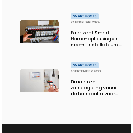
stap in een slimme
woning
SMART HOMES
23 FEBRUARI 2024
Fabrikant Smart
Home-oplossingen
neemt installateurs bij
de hand in eigen
academy
SMART HOMES
6 SEPTEMBER 2023
Draadloze
zoneregeling vanuit
de handpalm voor
comfort in elke ruimte