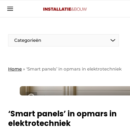
Aanmelden
Algemene voorwaarden
Banner overzicht
Categorieën
Bedrijven
Aanmelden
Bedankt voor de aanmelding
Bedrijven
Contact
Home
»
‘Smart panels’ in opmars in elektrotechniek
Evenement aanmelden
Algemeen
Home
Panelgesprek
Meest gelezen
Nieuwsbrief
Solar
‘Smart panels’ in opmars in
Podcasts
elektrotechniek
HVAC
Privacy / Cookie statement