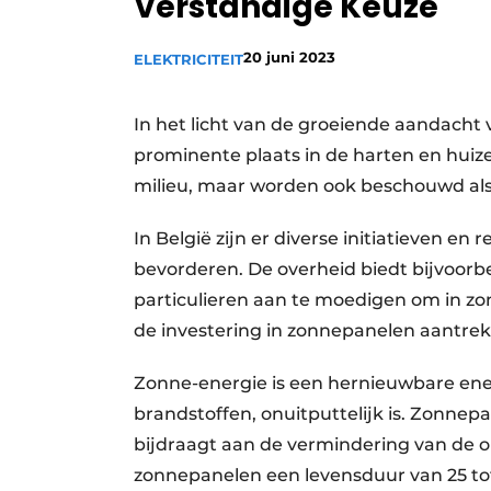
Verstandige Keuze
Vacature aanmelden
20 juni 2023
ELEKTRICITEIT
Vacatures
Video’s
In het licht van de groeiende aandach
prominente plaats in de harten en huizen
milieu, maar worden ook beschouwd als 
In België zijn er diverse initiatieven e
bevorderen. De overheid biedt bijvoor
particulieren aan te moedigen om in z
de investering in zonnepanelen aantrekk
Zonne-energie is een hernieuwbare energi
brandstoffen, onuitputtelijk is. Zonne
bijdraagt aan de vermindering van de
zonnepanelen een levensduur van 25 tot