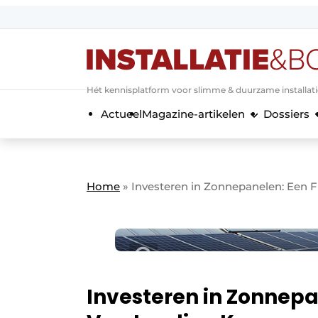
Aanmelden
Algemene voorwaarden
Hét kennisplatform voor slimme & duurzame installat
Banner overzicht
Actueel
Magazine-artikelen
Dossiers
Bedrijven
Aanmelden
Bedankt voor de a
Bedrijven
Contact
Home
»
Investeren in Zonnepanelen: Een F
Evenement aanmelden
Home
Meest gelezen
Nieuwsbrief
Podcasts
Investeren in Zonnepa
Privacy / Cookie statement