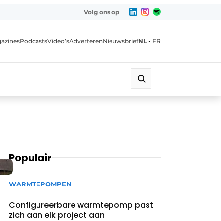
Volg ons op
•
azines
Podcasts
Video’s
Adverteren
Nieuwsbrief
NL
FR
Populair
WARMTEPOMPEN
Configureerbare warmtepomp past
zich aan elk project aan