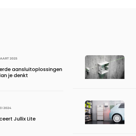
MAART 2025
rde aansluitoplossingen
 dan je denkt
EI 2024
eert Jullix Lite