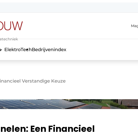
Mag
ietechniek
ElektroTech
Bedrijvenindex
anmelding
inancieel Verstandige Keuze
nelen: Een Financieel