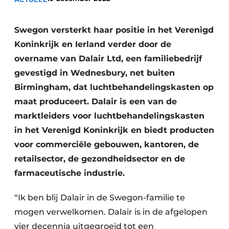
Sanitair
Vacature aanmelden
Vacatures
Swegon versterkt haar positie in het Verenigd
Koninkrijk en Ierland verder door de
Video’s
overname van Dalair Ltd, een familiebedrijf
Binnenklimaat
gevestigd in Wednesbury, net buiten
Brandbeveiliging
Birmingham, dat luchtbehandelingskasten op
maat produceert. Dalair is een van de
Ventilatie
marktleiders voor luchtbehandelingskasten
Warmtepompen
in het Verenigd Koninkrijk en biedt producten
voor commerciële gebouwen, kantoren, de
retailsector, de gezondheidsector en de
farmaceutische industrie.
“Ik ben blij Dalair in de Swegon-familie te
mogen verwelkomen. Dalair is in de afgelopen
vier decennia uitgegroeid tot een