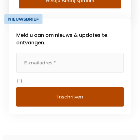
werknemers en heeft een omzet van 600
Bekijk Bedrijfsprofiel
miljoen euro. In België en Luxemburg is
Swegon al meer dan 15 […]
NIEUWSBRIEF
Meld u aan om nieuws & updates te
ontvangen.