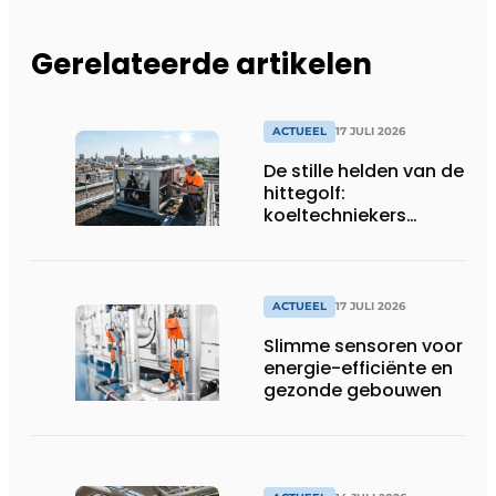
Gerelateerde artikelen
ACTUEEL
17 JULI 2026
De stille helden van de
hittegolf:
koeltechniekers
houden ziekenhuizen,
woonzorgcentra en
fabrieken of
productiebedrijven
ACTUEEL
17 JULI 2026
draaiende
Slimme sensoren voor
energie-efficiënte en
gezonde gebouwen