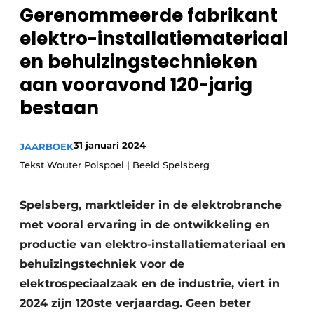
Gerenommeerde fabrikant
Sanitair
Vacature aanmelden
elektro-installatiemateriaal
Vacatures
en behuizingstechnieken
Video’s
aan vooravond 120-jarig
Binnenklimaat
bestaan
Brandbeveiliging
Ventilatie
31 januari 2024
JAARBOEK
Tekst Wouter Polspoel | Beeld Spelsberg
Warmtepompen
Spelsberg, marktleider in de elektrobranche
met vooral ervaring in de ontwikkeling en
productie van elektro-installatiemateriaal en
behuizingstechniek voor de
elektrospeciaalzaak en de industrie, viert in
2024 zijn 120ste verjaardag. Geen beter