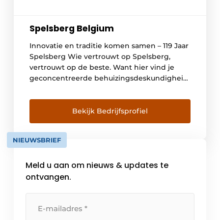
Spelsberg Belgium
Innovatie en traditie komen samen – 119 Jaar
Spelsberg Wie vertrouwt op Spelsberg,
vertrouwt op de beste. Want hier vind je
geconcentreerde behuizingsdeskundigheid
met meer dan een eeuw ervaring. Spelsberg
is een marktleider in de elektro-industrie
met 118 jaar ervaring op het gebied van
Bekijk Bedrijfsprofiel
elektro-installatie en behuizingstechniek. De
grote innovatiekracht van het familiebedrijf
NIEUWSBRIEF
komt tot uiting […]
Meld u aan om nieuws & updates te
ontvangen.