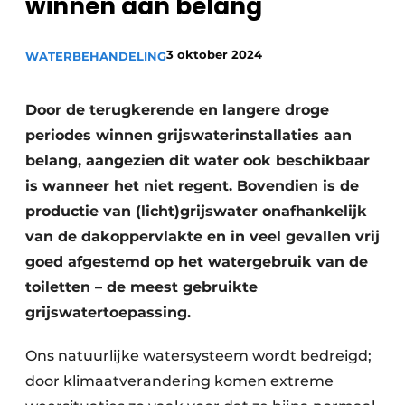
winnen aan belang
Sanitair
Vacature aanmelden
Vacatures
3 oktober 2024
WATERBEHANDELING
Video’s
Binnenklimaat
Door de terugkerende en langere droge
periodes winnen grijswaterinstallaties aan
Brandbeveiliging
belang, aangezien dit water ook beschikbaar
is wanneer het niet regent. Bovendien is de
Ventilatie
productie van (licht)grijswater onafhankelijk
Warmtepompen
van de dakoppervlakte en in veel gevallen vrij
goed afgestemd op het watergebruik van de
toiletten – de meest gebruikte
grijswatertoepassing.
Ons natuurlijke watersysteem wordt bedreigd;
door klimaatverandering komen extreme