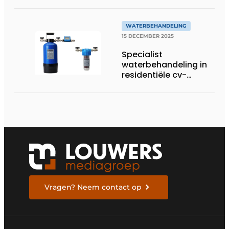
WATERBEHANDELING
15 DECEMBER 2025
Specialist
waterbehandeling in
residentiële cv-
installaties kiest voor
één digitale
datastroom
Vragen? Neem contact op