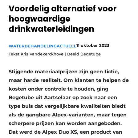
Voordelig alternatief voor
Sanitair
Vacature aanmelden
hoogwaardige
Vacatures
drinkwaterleidingen
Video’s
Binnenklimaat
11 oktober 2023
WATERBEHANDELING
ACTUEEL
Brandbeveiliging
Tekst Kris Vandekerckhove | Beeld Begetube
Ventilatie
Stijgende materiaalprijzen zijn geen fictie,
Warmtepompen
maar harde realiteit. Om klanten te helpen de
kosten onder controle te houden, ging
Begetube uit Aartselaar op zoek naar een
type buis dat vergelijkbare kwaliteiten biedt
als de gangbare Alpex-varianten, maar tegen
scherpere prijzen kan worden aangeboden.
Dat werd de Alpex Duo XS, een product van