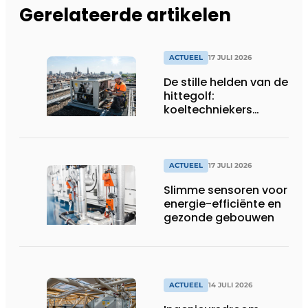
Gerelateerde artikelen
ACTUEEL
17 JULI 2026
De stille helden van de
hittegolf:
koeltechniekers
houden ziekenhuizen,
woonzorgcentra en
fabrieken of
productiebedrijven
ACTUEEL
17 JULI 2026
draaiende
Slimme sensoren voor
energie-efficiënte en
gezonde gebouwen
ACTUEEL
14 JULI 2026