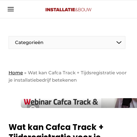
Aanmelden
Algemene voorwaarden
Banner overzicht
Categorieën
Bedrijven
Aanmelden
Bedankt voor de aanmelding
Bedrijven
Contact
Home
»
Wat kan Cafca Track + Tijdsregistratie voor
je installatiebedrijf betekenen
Evenement aanmelden
Algemeen
Home
Panelgesprek
Meest gelezen
Nieuwsbrief
Solar
Podcasts
Wat kan Cafca Track +
HVAC
Privacy / Cookie statement