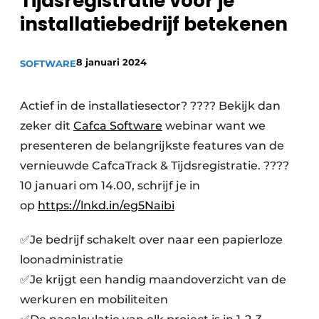
Tijdsregistratie voor je
Sanitair
Vacature aanmelden
installatiebedrijf betekenen
Vacatures
8 januari 2024
SOFTWARE
Video’s
Binnenklimaat
Actief in de installatiesector? ???? Bekijk dan
Brandbeveiliging
zeker dit
Cafca Software
webinar want we
presenteren de belangrijkste features van de
Ventilatie
vernieuwde CafcaTrack & Tijdsregistratie. ????
Warmtepompen
10 januari om 14.00, schrijf je in
op
https://lnkd.in/eg5Naibi
✅Je bedrijf schakelt over naar een papierloze
loonadministratie
✅Je krijgt een handig maandoverzicht van de
werkuren en mobiliteiten