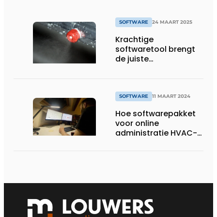
SOFTWARE
24 MAART 2025
Krachtige
softwaretool brengt
de juiste
bevochtigingskeuze in
kaart
SOFTWARE
11 MAART 2024
Hoe softwarepakket
voor online
administratie HVAC-
installateur ontlast