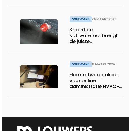
SOFTWARE
24 MAART 2025
Krachtige
softwaretool brengt
de juiste
bevochtigingskeuze in
kaart
SOFTWARE
11 MAART 2024
Hoe softwarepakket
voor online
administratie HVAC-
installateur ontlast