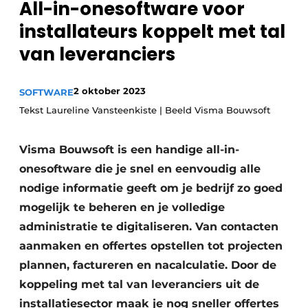
All-in-onesoftware voor
Sanitair
Vacature aanmelden
installateurs koppelt met tal
Vacatures
van leveranciers
Video’s
Binnenklimaat
2 oktober 2023
SOFTWARE
Tekst Laureline Vansteenkiste | Beeld Visma Bouwsoft
Brandbeveiliging
Ventilatie
Visma Bouwsoft is een handige all-in-
onesoftware die je snel en eenvoudig alle
Warmtepompen
nodige informatie geeft om je bedrijf zo goed
mogelijk te beheren en je volledige
administratie te digitaliseren. Van contacten
aanmaken en offertes opstellen tot projecten
plannen, factureren en nacalculatie. Door de
koppeling met tal van leveranciers uit de
installatiesector maak je nog sneller offertes