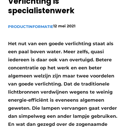
Verlichting is
Sanitair
Vacature aanmelden
specialistenwerk
Vacatures
Video’s
12 mei 2021
PRODUCTINFORMATIE
Binnenklimaat
Het nut van een goede verlichting staat als
Brandbeveiliging
een paal boven water. Meer zelfs, quasi
Ventilatie
iedereen is daar ook van overtuigd. Betere
concentratie op het werk en een beter
Warmtepompen
algemeen welzijn zijn maar twee voordelen
van goede verlichting. Dat de traditionele
lichtbronnen verdwijnen wegens te weinig
energie-efficiënt is eveneens algemeen
geweten. Die lampen vervangen gaat verder
dan simpelweg een ander lampje gebruiken.
En wat dan gezegd over de zogenaamde