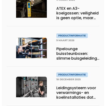
ATEX en A3-
koelgassen: veiligheid
is geen optie, maar
een voorwaarde
PRODUCTINFORMATIE
9 MAART 2026
Pipelounge
buissteunboxen:
slimme buisgeleiding
voor een snellere en
nettere HVAC-
installatie
PRODUCTINFORMATIE
18 DECEMBER 2025
Leidingsysteem voor
verwarmings- en
koelinstallaties dat
uitblinkt in