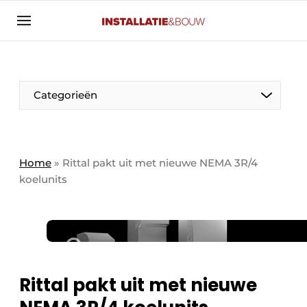
Aanmelden
Algemene voorwaarden
Banner overzicht
Categorieën
Bedrijven
Aanmelden
Bedankt voor de aanmelding
Bedrijven
Contact
Home
»
Rittal pakt uit met nieuwe NEMA 3R/4
koelunits
Evenement aanmelden
Algemeen
Home
Panelgesprek
Meest gelezen
Nieuwsbrief
Solar
Podcasts
Rittal pakt uit met nieuwe
HVAC
Privacy / Cookie statement