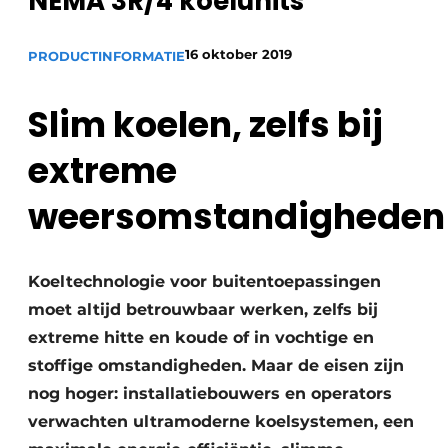
NEMA 3R/4 koelunits
Sanitair
Vacature aanmelden
16 oktober 2019
Vacatures
PRODUCTINFORMATIE
Video’s
Slim koelen, zelfs bij
Binnenklimaat
extreme
Brandbeveiliging
weersomstandigheden
Ventilatie
Warmtepompen
Koeltechnologie voor buitentoepassingen
moet altijd betrouwbaar werken, zelfs bij
extreme hitte en koude of in vochtige en
stoffige omstandigheden. Maar de eisen zijn
nog hoger: installatiebouwers en operators
verwachten ultramoderne koelsystemen, een