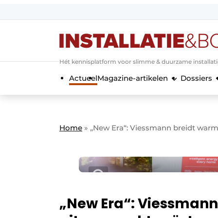
Aanmelden
Algemene voorwaarden
Hét kennisplatform voor slimme & duurzame installat
Banner overzicht
Actueel
Magazine-artikelen
Dossiers
Bedrijven
Aanmelden
Bedankt voor de a
Bedrijven
Contact
Home
»
„New Era“: Viessmann breidt warm
Evenement aanmelden
Home
Meest gelezen
Nieuwsbrief
Podcasts
„New Era“: Viessmann
Privacy / Cookie statement