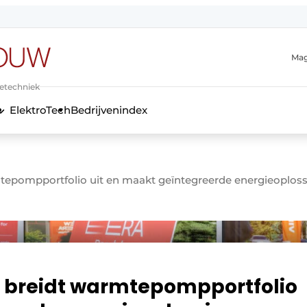
Mag
ietechniek
ElektroTech
Bedrijvenindex
anmelding
tepompportfolio uit en maakt geïntegreerde energieoplos
 breidt warmtepompportfolio