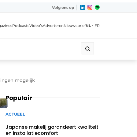
Volg ons op
•
azines
Podcasts
Video’s
Adverteren
Nieuwsbrief
NL
FR
singen mogelijk
Populair
ACTUEEL
Japanse makelij garandeert kwaliteit
en installatiecomfort