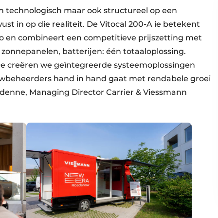
 technologisch maar ook structureel op een
t in op die realiteit. De Vitocal 200-A ie betekent
io en combineert een competitieve prijszetting met
nnepanelen, batterijen: één totaaloplossing.
ce creëren we geïntegreerde systeemoplossingen
uwbeheerders hand in hand gaat met rendabele groei
Ardenne, Managing Director Carrier & Viessmann