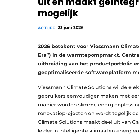
uit en maakt geïnteg
Vacature aanmelden
mogelijk
Vacatures
23 juni 2026
Video’s
ACTUEEL
2026 betekent voor Viessmann Climate
Era”) in de warmtepompmarkt. Centraal
uitbreiding van het productportfolio 
geoptimaliseerde softwareplatform 
Viessmann Climate Solutions wil de elek
gebruikers eenvoudiger maken met een
manier worden slimme energieoplossing
renovatieprojecten en wordt tegelijk e
Climate Solutions maakt deel uit van Ca
leider in intelligente klimaaten energie