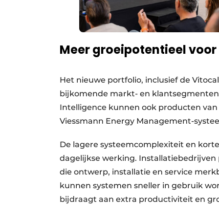
Meer groeipotentieel voor 
Het nieuwe portfolio, inclusief de Vitoc
bijkomende markt- en klantsegmenten v
Intelligence kunnen ook producten va
Viessmann Energy Management-syste
De lagere systeemcomplexiteit en kortere
dagelijkse werking. Installatiebedrijve
die
ontwerp, installatie en service mer
kunnen systemen sneller in gebruik wo
bijdraagt aan extra productiviteit en gr