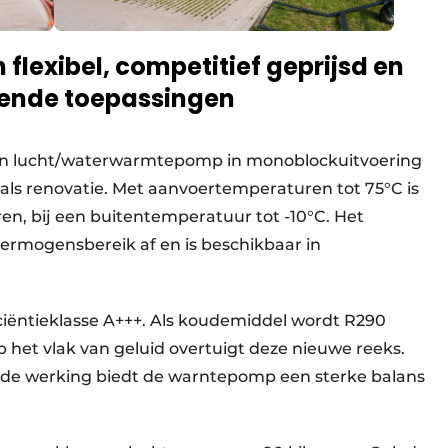
 flexibel, competitief geprijsd en
pende toepassingen
s een lucht/waterwarmtepomp in monoblockuitvoering
ls renovatie. Met aanvoertemperaturen tot 75°C is
en, bij een buitentemperatuur tot -10°C. Het
ermogensbereik af en is beschikbaar in
iciëntieklasse A+++. Als koudemiddel wordt R290
 het vlak van geluid overtuigt deze nieuwe reeks.
erde werking biedt de warntepomp een sterke balans