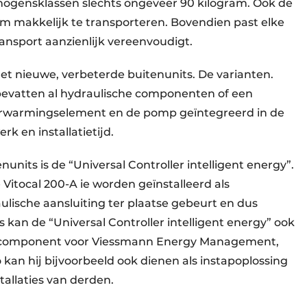
mogensklassen slechts ongeveer 90 kilogram. Ook de
am makkelijk te transporteren. Bovendien past elke
ransport aanzienlijk vereenvoudigt.
et nieuwe, verbeterde buitenunits. De varianten.
evatten al hydraulische componenten of een
verwarmingselement en de pomp geïntegreerd in de
rk en installatietijd.
units is de “Universal Controller intelligent energy”.
Vitocal 200-A ie worden geïnstalleerd als
ische aansluiting ter plaatse gebeurt en dus
s kan de “Universal Controller intelligent energy” ook
gelcomponent voor Viessmann Energy Management,
an hij bijvoorbeeld ook dienen als instapoplossing
tallaties van derden.