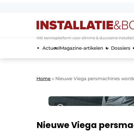
Aanmelden
Algemene voorwaarden
Hét kennisplatform voor slimme & duurzame installat
Banner overzicht
Actueel
Magazine-artikelen
Dossiers
Bedrijven
Aanmelden
Bedankt voor de a
Bedrijven
Contact
Home
»
Nieuwe Viega persmachines worde
Evenement aanmelden
Home
Meest gelezen
Nieuwsbrief
Podcasts
Nieuwe Viega persmac
Privacy / Cookie statement