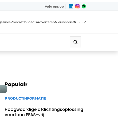
Volg ons op
•
azines
Podcasts
Video’s
Adverteren
Nieuwsbrief
NL
FR
Populair
PRODUCTINFORMATIE
Hoogwaardige afdichtingsoplossing
voortaan PFAS-vrij