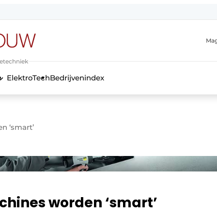
Mag
ietechniek
ElektroTech
Bedrijvenindex
anmelding
n ‘smart’
hines worden ‘smart’