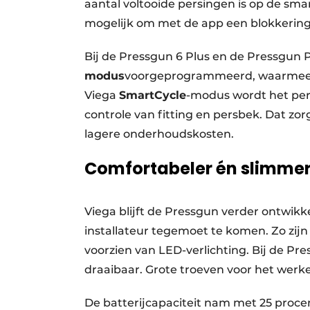
aantal voltooide persingen is op de sma
mogelijk om met de app een blokkering i
Bij de Pressgun 6 Plus en de Pressgun P
modus
voorgeprogrammeerd, waarmee de
Viega
SmartCycle
-modus wordt het per
controle van fitting en persbek. Dat zo
lagere onderhoudskosten.
Comfortabeler én slimme
Viega blijft de Pressgun verder ontwik
installateur tegemoet te komen. Zo zijn
voorzien van LED-verlichting. Bij de Pre
draaibaar. Grote troeven voor het werk
De batterijcapaciteit nam met 25 procen