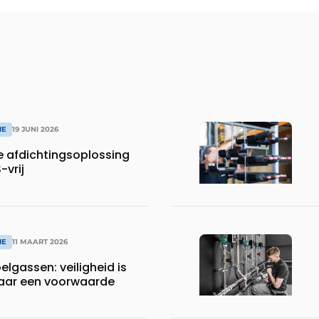
IE
19 JUNI 2026
 afdichtingsoplossing
-vrij
IE
11 MAART 2026
lgassen: veiligheid is
maar een voorwaarde