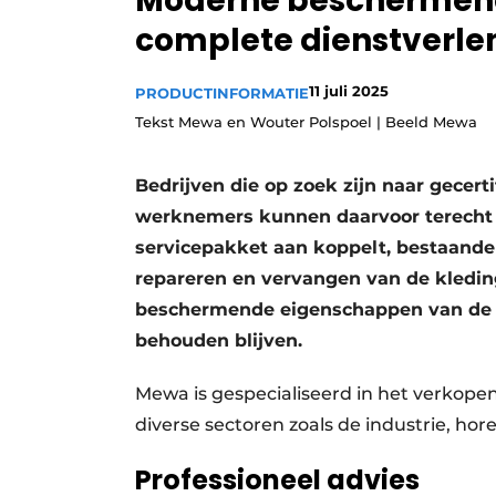
Moderne beschermen
Vacature aanmelden
complete dienstverle
Vacatures
11 juli 2025
PRODUCTINFORMATIE
Video’s
Tekst Mewa en Wouter Polspoel | Beeld Mewa
Bedrijven die op zoek zijn naar gecer
werknemers kunnen daarvoor terecht b
servicepakket aan koppelt, bestaande 
repareren en vervangen van de kleding
beschermende eigenschappen van de k
behouden blijven.
Mewa is gespecialiseerd in het verkope
diverse sectoren zoals de industrie, ho
Professioneel advies