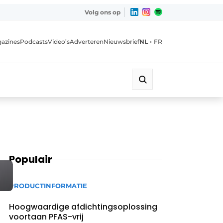
Volg ons op
•
azines
Podcasts
Video’s
Adverteren
Nieuwsbrief
NL
FR
Populair
PRODUCTINFORMATIE
Hoogwaardige afdichtingsoplossing
voortaan PFAS-vrij