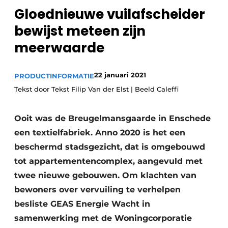
Gloednieuwe vuilafscheider
Sanitair
Vacature aanmelden
bewijst meteen zijn
Vacatures
meerwaarde
Video’s
Binnenklimaat
22 januari 2021
PRODUCTINFORMATIE
Brandbeveiliging
Tekst door Tekst Filip Van der Elst | Beeld Caleffi
Ventilatie
Ooit was de Breugelmansgaarde in Enschede
Warmtepompen
een textielfabriek. Anno 2020 is het een
beschermd stadsgezicht, dat is omgebouwd
tot appartementencomplex, aangevuld met
twee nieuwe gebouwen. Om klachten van
bewoners over vervuiling te verhelpen
besliste GEAS Energie Wacht in
samenwerking met de Woningcorporatie