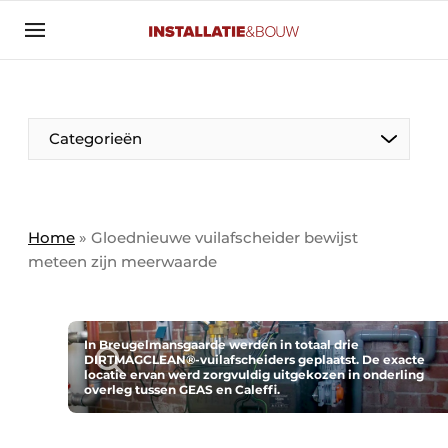
Aanmelden
Algemene voorwaarden
Banner overzicht
Categorieën
Bedrijven
Aanmelden
Bedankt voor de aanmelding
Bedrijven
Contact
Home
»
Gloednieuwe vuilafscheider bewijst
meteen zijn meerwaarde
Evenement aanmelden
Algemeen
Home
Panelgesprek
Meest gelezen
In Breugelmansgaarde werden in totaal drie
DIRTMAGCLEAN®-vuilafscheiders geplaatst. De exacte
Nieuwsbrief
locatie ervan werd zorgvuldig uitgekozen in onderling
Solar
overleg tussen GEAS en Caleffi.
Podcasts
HVAC
Privacy / Cookie statement