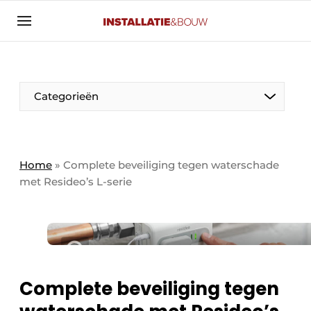
Aanmelden
Algemene voorwaarden
Banner overzicht
Categorieën
Bedrijven
Aanmelden
Bedankt voor de aanmelding
Bedrijven
Contact
Home
»
Complete beveiliging tegen waterschade
met Resideo’s L-serie
Evenement aanmelden
Algemeen
Home
Panelgesprek
Meest gelezen
Nieuwsbrief
Solar
Podcasts
Complete beveiliging tegen
HVAC
Privacy / Cookie statement