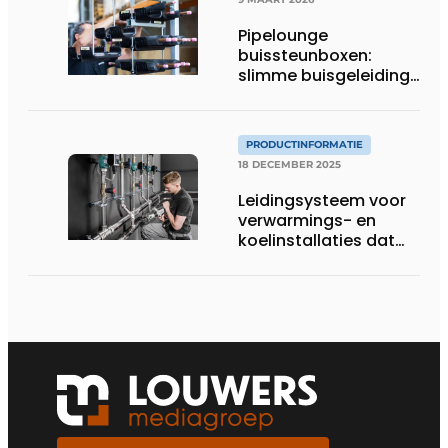
Pipelounge
buissteunboxen:
slimme buisgeleiding
voor een snellere en
nettere HVAC-
installatie
PRODUCTINFORMATIE
18 DECEMBER 2025
Leidingsysteem voor
verwarmings- en
koelinstallaties dat
uitblinkt in
corrosiebestendigheid