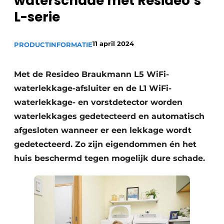
waterschade met Resideo’s
Sanitair
Vacature aanmelden
L-serie
Vacatures
11 april 2024
PRODUCTINFORMATIE
Video’s
Binnenklimaat
Met de Resideo Braukmann L5 WiFi-
Brandbeveiliging
waterlekkage-afsluiter en de L1 WiFi-
waterlekkage- en vorstdetector worden
Ventilatie
waterlekkages gedetecteerd en automatisch
Warmtepompen
afgesloten wanneer er een lekkage wordt
gedetecteerd. Zo zijn eigendommen én het
huis beschermd tegen mogelijk dure schade.