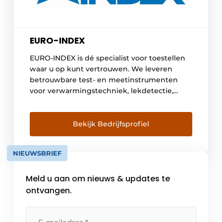
EURO-INDEX
EURO-INDEX is dé specialist voor toestellen
waar u op kunt vertrouwen. We leveren
betrouwbare test- en meetinstrumenten
voor verwarmingstechniek, lekdetectie,
elektrotechniek, koeltechniek en
installatiemateriaal. Ons assortiment Onder
ons eigen huismerk BLAUWE LIJN verkopen
Bekijk Bedrijfsprofiel
wij innovatieve en nauwkeurige apparatuur,
zoals de Eurolyzer S1 rookgasanalyser. Naast
NIEUWSBRIEF
BLAUWE LIJN, hebben we ook diverse A-
merken. Kom langs of bezoek […]
Meld u aan om nieuws & updates te
ontvangen.