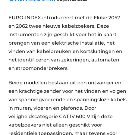
Sanitair
Vacature aanmelden
Vacatures
EURO-INDEX introduceert met de Fluke 2052
en 2062 twee nieuwe kabelzoekers. Deze
Video’s
instrumenten zijn geschikt voor het in kaart
Binnenklimaat
brengen van een elektrische installatie, het
Brandbeveiliging
vinden van kabelbreuken en kortsluitingen en
het identificeren van zekeringen, automaten
Ventilatie
en stroomonderbrekers.
Warmtepompen
Beide modellen bestaan uit een ontvanger en
een krachtige zender voor het vinden en volgen
van spanningvoerende en spanningsloze kabels
in muren, vloeren en plafonds. Door
veiligheidscategorie CAT IV 600 V zijn deze
kabelzoekers niet alleen geschikt voor
residentiele toepassingen, maar tevens voor