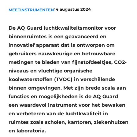
Sanitair
Vacature aanmelden
14 augustus 2024
MEETINSTRUMENTEN
Vacatures
Video’s
De AQ Guard luchtkwaliteitsmonitor voor
Binnenklimaat
binnenruimtes is een geavanceerd en
innovatief apparaat dat is ontworpen om
Brandbeveiliging
gebruikers nauwkeurige en betrouwbare
metingen te bieden van fijnstofdeeltjes, CO2-
Ventilatie
niveaus en vluchtige organische
Warmtepompen
koolwaterstoffen (TVOC) in verschillende
binnen omgevingen. Met zijn brede scala aan
functies en mogelijkheden is de AQ Guard
een waardevol instrument voor het bewaken
en verbeteren van de luchtkwaliteit in
ruimtes zoals scholen, kantoren, ziekenhuizen
en laboratoria.