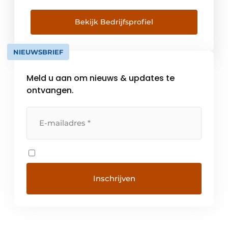
parameters en het registreren en analyseren
van meetsignalen. De instrumentatie kent
Bekijk Bedrijfsprofiel
sensoren en transmitters voor ;
industriële-,binnenklimaat, meteorologische
NIEUWSBRIEF
en installatie technische processen,
daarnaast een groot […]
Meld u aan om nieuws & updates te
ontvangen.