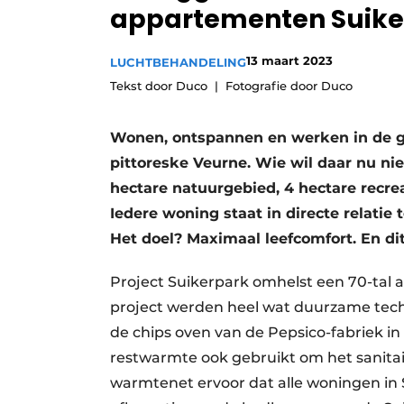
appartementen Suike
Vacature aanmelden
Vacatures
13 maart 2023
LUCHTBEHANDELING
Video’s
Tekst door Duco
Fotografie door Duco
Wonen, ontspannen en werken in de g
pittoreske Veurne. Wie wil daar nu nie
hectare natuurgebied, 4 hectare recre
Iedere woning staat in directe relatie 
Het doel? Maximaal leefcomfort. En dit
Project Suikerpark omhelst een 70-tal a
project werden heel wat duurzame tec
de chips oven van de Pepsico-fabriek in
restwarmte ook gebruikt om het sanita
warmte­net ervoor dat alle woningen in 