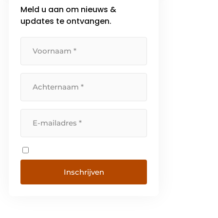
Meld u aan om nieuws &
Een continue investering in alle
beschikbare middelen vormt
updates te ontvangen.
sinds jaar en […]