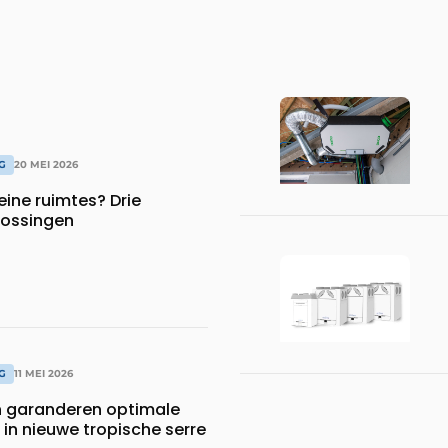
G
20 MEI 2026
ine ruimtes? Drie
ossingen
G
11 MEI 2026
n garanderen optimale
n nieuwe tropische serre