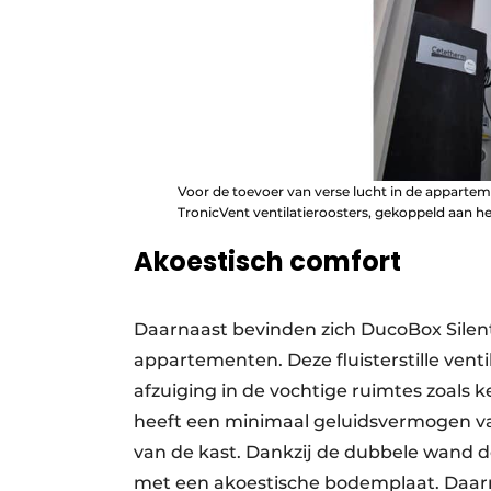
Voor de toevoer van verse lucht in de apparte
TronicVent ventilatieroosters, gekoppeld aan he
Akoestisch comfort
Daarnaast bevinden zich DucoBox Silent
apparte­menten. Deze fluisterstille ven
afzuiging in de vochtige ruimtes zoals
heeft een minimaal geluidsvermogen van 
van de kast. Dankzij de dubbele wand do
met een akoestische bodemplaat. Daar