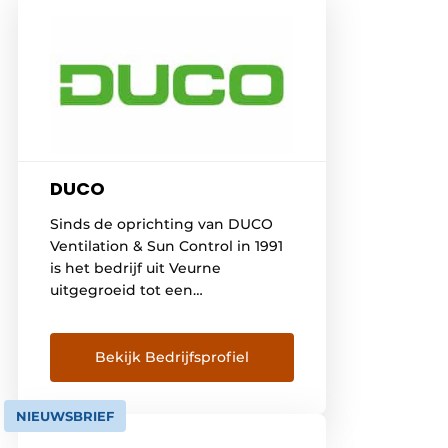
DUCO
Sinds de oprichting van DUCO
Ventilation & Sun Control in 1991
is het bedrijf uit Veurne
uitgegroeid tot een
toonaangevende speler op de
Europese markt van natuurlijke
ventilatie- en
Bekijk Bedrijfsprofiel
zonweringsystemen. DUCO wil
dan ook élke bewoner voorzien
NIEUWSBRIEF
van een gezond, comfortabel en
energiezuinig binnenklimaat.