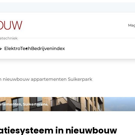
Mag
ietechniek
ElektroTech
Bedrijvenindex
anmelding
 in nieuwbouw appartementen Suikerpark
artementen, Suikertorens.
atiesysteem in nieuwbouw