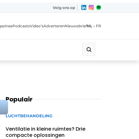
Volg ons op
•
azines
Podcasts
Video’s
Adverteren
Nieuwsbrief
NL
FR
Populair
LUCHTBEHANDELING
Ventilatie in kleine ruimtes? Drie
compacte oplossingen