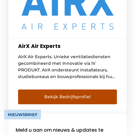
AirX Air Experts
AirX Air Experts. Unieke ventilatiediensten
gecombineerd met Innovatie via IV
PRODUKT. AirX ondersteunt installateurs,
studiebureaus en bouwprofessionals bij hun
ventilatieprojecten. Van ontwerp en selectie
tot opstart, balanceren/inregelen, meting en
oplevering: wij zorgen ervoor dat
Bekijk Bedrijfsprofiel
ventilatiesystemen correct werken,
energiezuinig presteren en leveren
NIEUWSBRIEF
betrouwbare meetrapporten af als bewijs
van optimale werking. Sinds 2017 bundelt
Meld u aan om nieuws & updates te
AirX gespecialiseerde HVAC-kennis in […]