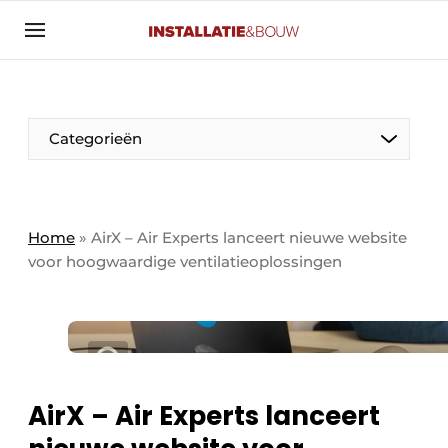
Aanmelden
Algemene voorwaarden
Banner overzicht
Categorieën
Bedrijven
Aanmelden
Bedankt voor de aanmelding
Bedrijven
Contact
Home
»
AirX – Air Experts lanceert nieuwe website
voor hoogwaardige ventilatieoplossingen
Evenement aanmelden
Algemeen
Home
Panelgesprek
Meest gelezen
Nieuwsbrief
Solar
Podcasts
AirX – Air Experts lanceert
HVAC
Privacy / Cookie statement