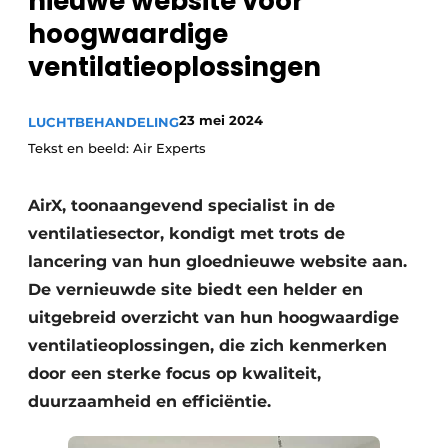
nieuwe website voor
Sanitair
Vacature aanmelden
hoogwaardige
Vacatures
ventilatieoplossingen
Video’s
Binnenklimaat
23 mei 2024
LUCHTBEHANDELING
Tekst en beeld: Air Experts
Brandbeveiliging
AirX, toonaangevend specialist in de
Ventilatie
ventilatiesector, kondigt met trots de
Warmtepompen
lancering van hun gloednieuwe website aan.
De vernieuwde site biedt een helder en
uitgebreid overzicht van hun hoogwaardige
ventilatieoplossingen, die zich kenmerken
door een sterke focus op kwaliteit,
duurzaamheid en efficiëntie.