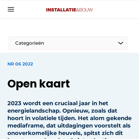
Aanmelden
Algemene voorwaarden
Banner overzicht
Categorieën
Bedrijven
Aanmelden
Bedankt voor de aanmelding
Bedrijven
NR 06 2022
Contact
Open kaart
Evenement aanmelden
Algemeen
Home
2023 wordt een cruciaal jaar in het
Panelgesprek
Meest gelezen
energielandschap. Opnieuw, zoals dat
Nieuwsbrief
Solar
hoort in volatiele tijden. Het alom gekende
Podcasts
mediaframe, dat uitdagingen voorstelt als
HVAC
onoverkomelijke heuvels, spitst zich dit
Privacy / Cookie statement