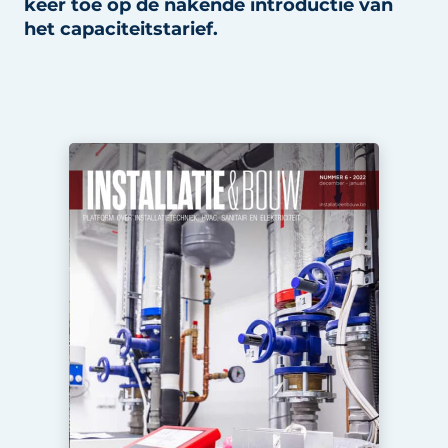
keer toe op de nakende introductie van
Sanitair
Vacature aanmelden
het capaciteitstarief.
Vacatures
Video’s
Binnenklimaat
Brandbeveiliging
Ventilatie
Warmtepompen