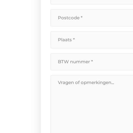
huisnummer
Postcode
*
*
Plaats
*
BTW
Nummer
*
Bericht