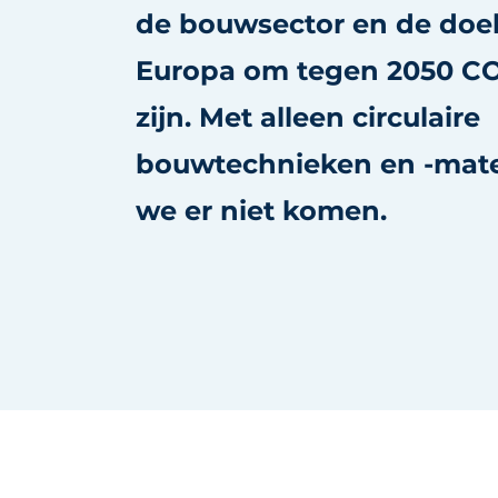
de bouwsector en de doel
Vacature aanmelden
Vacatures
Europa om tegen 2050 CO
Video’s
zijn. Met alleen circulaire
bouwtechnieken en -mate
we er niet komen.