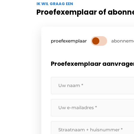
IK WIL GRAAG EEN
Proefexemplaar of abon
proefexemplaar
abonnem
Proefexemplaar aanvrage
Uw
naam
*
Uw
e-
mailadres
Straatnaam
*
+