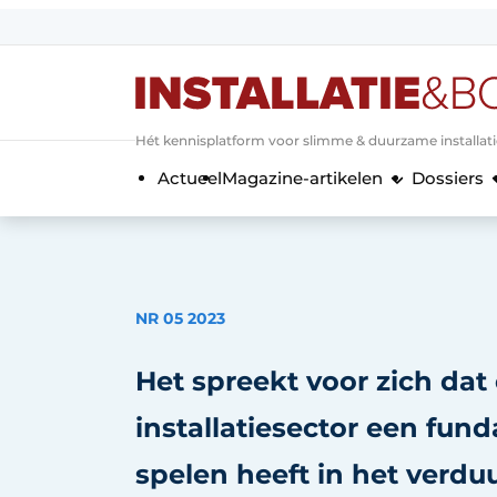
Aanmelden
Algemene voorwaarden
Hét kennisplatform voor slimme & duurzame installat
Banner overzicht
Actueel
Magazine-artikelen
Dossiers
Bedrijven
Aanmelden
Bedankt voor de a
Bedrijven
Contact
Evenement aanmelden
NR 05 2023
Home
Meest gelezen
Het spreekt voor zich dat
Nieuwsbrief
installatiesector een fund
Podcasts
spelen heeft in het verd
Privacy / Cookie statement