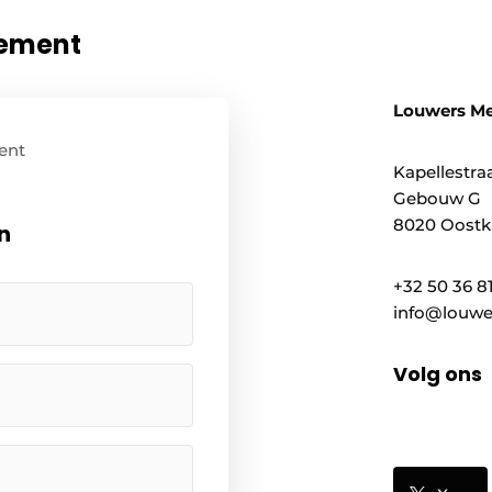
nement
Louwers M
ent
Kapellestraa
Gebouw G
8020 Oostk
n
+32 50 36 8
info@louwe
Volg ons