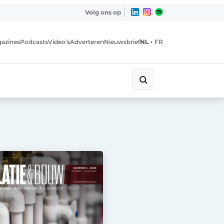
Volg ons op
•
azines
Podcasts
Video’s
Adverteren
Nieuwsbrief
NL
FR