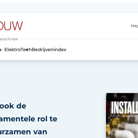
Mag
ietechniek
ElektroTech
Bedrijvenindex
anmelding
 ook de
amentele rol te
uurzamen van