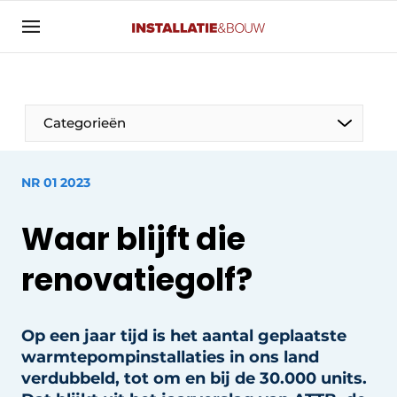
Aanmelden
Algemene voorwaarden
Banner overzicht
Categorieën
Bedrijven
Aanmelden
Bedankt voor de aanmelding
Bedrijven
NR 01 2023
Contact
Waar blijft die
Evenement aanmelden
Algemeen
Home
renovatiegolf?
Panelgesprek
Meest gelezen
Nieuwsbrief
Op een jaar tijd is het aantal geplaatste
Solar
warmtepompinstallaties in ons land
Podcasts
HVAC
verdubbeld, tot om en bij de 30.000 units.
Privacy / Cookie statement