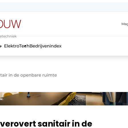
Mag
ietechniek
ElektroTech
Bedrijvenindex
anmelding
tair in de openbare ruimte
w.
erovert sanitair in de