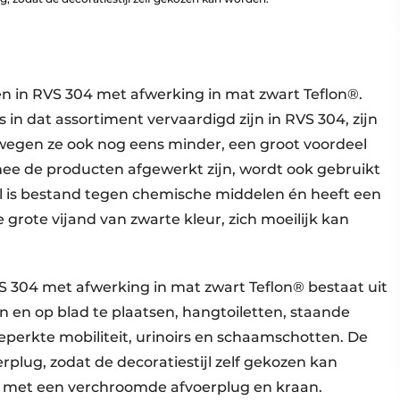
en in RVS 304 met afwerking in mat zwart Teflon®.
s in dat assortiment vervaardigd zijn in RVS 304, zijn
 wegen ze ook nog eens minder, een groot voordeel
armee de producten afgewerkt zijn, wordt ook gebruikt
l is bestand tegen chemische middelen én heeft een
grote vijand van zwarte kleur, zich moeilijk kan
S 304 met afwerking in mat zwart Teflon® bestaat uit
en en op blad te plaatsen, hangtoiletten, staande
beperkte mobiliteit, urinoirs en schaamschotten. De
plug, zodat de decoratie­stijl zelf gekozen kan
”, met een verchroomde afvoerplug en kraan.