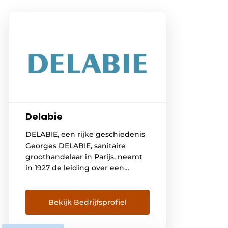
Delabie
DELABIE, een rijke geschiedenis
Georges DELABIE, sanitaire
groothandelaar in Parijs, neemt
in 1927 de leiding over een
gieterij in Friville, gelegen aan de
Somme. Hier ontwikkelt hij
hoofdzakelijk kranen en
Bekijk Bedrijfsprofiel
vloerhevels voor badkamers en
keukens. De volgende