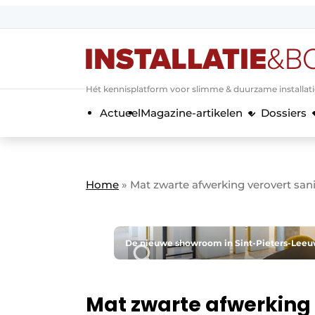
Aanmelden
Algemene voorwaarden
Hét kennisplatform voor slimme & duurzame installat
Banner overzicht
Actueel
Magazine-artikelen
Dossiers
Bedrijven
Aanmelden
Bedankt voor de a
Bedrijven
Contact
Home
»
Mat zwarte afwerking verovert sani
Evenement aanmelden
Home
Meest gelezen
De nieuwe showroom in Sint-Pieters-Leeu
Nieuwsbrief
Podcasts
Mat zwarte afwerking v
Privacy / Cookie statement