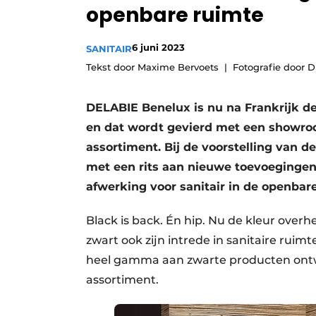
openbare ruimte
Vacature aanmelden
Vacatures
6 juni 2023
SANITAIR
Video’s
Tekst door Maxime Bervoets
Fotografie door 
DELABIE Benelux is nu na Frankrijk d
en dat wordt gevierd met een showro
assortiment. Bij de voorstelling van 
met een rits aan nieuwe toevoegingen
afwerking voor sanitair in de openbare
Black is back. Én hip. Nu de kleur over
zwart ook zijn intrede in sanitaire ruim
heel gamma aan zwarte producten ontw
assortiment.