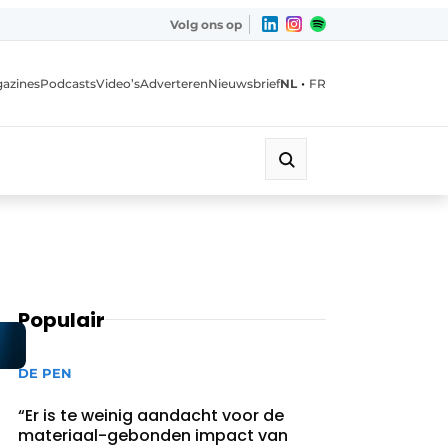
Volg ons op
•
azines
Podcasts
Video’s
Adverteren
Nieuwsbrief
NL
FR
Populair
DE PEN
“Er is te weinig aandacht voor de
materiaal-gebonden impact van