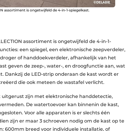
assortiment is ongetwijfeld de 4-in-1-spiegelkast.
ECTION assortiment is ongetwijfeld de 4-in-1-
uncties: een spiegel, een elektronische zeepverdeler,
droger of handdoekverdeler, afhankelijk van het
st geven de zeep-, water-, en droogfunctie aan, wat
gt. Dankzij de LED-strip onderaan de kast wordt er
creëerd die ook meteen de wastafel verlicht.
t uitgerust zijn met elektronische handdetectie,
vermeden. De water­toevoer kan binnenin de kast,
sloten. Voor alle apparaten is er slechts één
dien zijn er maar 3 schroeven nodig om de kast op te
: 600mm breed voor individuele installatie, of