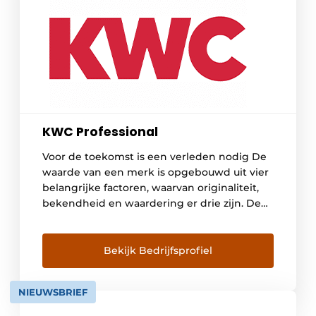
KWC Professional
Voor de toekomst is een verleden nodig De
waarde van een merk is opgebouwd uit vier
belangrijke factoren, waarvan originaliteit,
bekendheid en waardering er drie zijn. De
vierde en belangrijkste is de kwaliteit, die
over een langere periode absoluut
hoogwaardig en betrouwbaar moet blijken
Bekijk Bedrijfsprofiel
te zijn. De geschiedenis en continuïteit van
een merk worden steeds […]
NIEUWSBRIEF