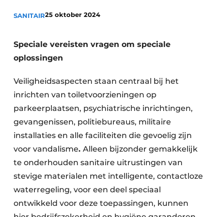
Sanitair
Vacature aanmelden
25 oktober 2024
SANITAIR
Vacatures
Video’s
Speciale vereisten vragen om speciale
Binnenklimaat
oplossingen
Brandbeveiliging
Veiligheidsaspecten staan centraal bij het
inrichten van toiletvoorzieningen op
Ventilatie
parkeerplaatsen, psychiatrische inrichtingen,
gevangenissen, politiebureaus, militaire
Warmtepompen
installaties en alle faciliteiten die gevoelig zijn
voor vandalisme
.
Alleen bijzonder gemakkelijk
te onderhouden sanitaire uitrustingen van
stevige materialen met intelligente, contactloze
waterregeling, voor een deel speciaal
ontwikkeld voor deze toepassingen, kunnen
hier bedrijfszekerheid en hygiëne garanderen.