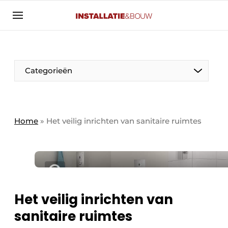
Aanmelden
Algemene voorwaarden
Banner overzicht
Categorieën
Bedrijven
Aanmelden
Bedankt voor de aanmelding
Bedrijven
Contact
Home
»
Het veilig inrichten van sanitaire ruimtes
Evenement aanmelden
Algemeen
Home
Panelgesprek
Meest gelezen
Nieuwsbrief
Solar
Het veilig inrichten van
Podcasts
sanitaire ruimtes
HVAC
Privacy / Cookie statement