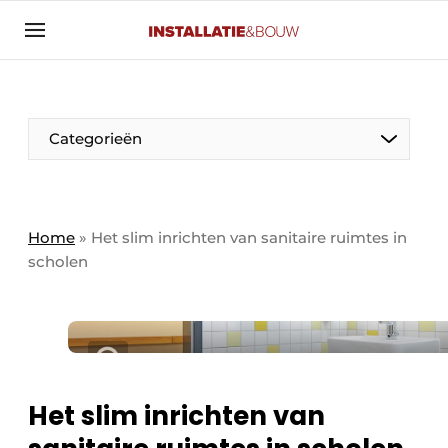
Aanmelden
Algemene voorwaarden
Banner overzicht
Categorieën
Bedrijven
Aanmelden
Bedankt voor de aanmelding
Bedrijven
Contact
Home
»
Het slim inrichten van sanitaire ruimtes in
scholen
Evenement aanmelden
Algemeen
Home
Panelgesprek
Meest gelezen
Nieuwsbrief
Solar
Podcasts
Het slim inrichten van
HVAC
Privacy / Cookie statement