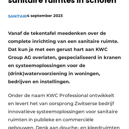
sanitaire ruimtes in scholen
Sanitair
Vacature aanmelden
4 september 2023
Vacatures
SANITAIR
Video’s
Vanaf de tekentafel meedenken over de
Binnenklimaat
complete inrichting van een sanitaire ruimte.
Brandbeveiliging
Dat kun je met een gerust hart aan KWC
Group AG overlaten, gespecialiseerd in kranen
Ventilatie
en systeemoplossingen voor de
Warmtepompen
(drink)watervoorziening in woningen,
bedrijven en instellingen.
Onder de naam KWC Professional ontwikkelt
en levert het van oorsprong Zwitserse bedrijf
innovatieve systeemoplossingen voor sanitaire
ruimten in publieke en commerciële
gebouwen. Denk aan douche- en kleedruimten