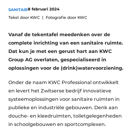
Sanitair
Vacature aanmelden
8 februari 2024
SANITAIR
Vacatures
Tekst door KWC
Fotografie door KWC
Video’s
Vanaf de tekentafel meedenken over de
Binnenklimaat
complete inrichting van een sanitaire ruimte.
Brandbeveiliging
Dat kun je met een gerust hart aan KWC
Group AG overlaten, gespecialiseerd in
Ventilatie
oplossingen voor de (drink)watervoorziening.
Warmtepompen
Onder de naam KWC Professional ontwikkelt
en levert het Zwitserse bedrijf innovatieve
systeemoplossingen voor sanitaire ruimten in
publieke en industriële gebouwen. Denk aan
douche- en kleedruimten, toiletgelegenheden
in schoolgebouwen en sportcomplexen.