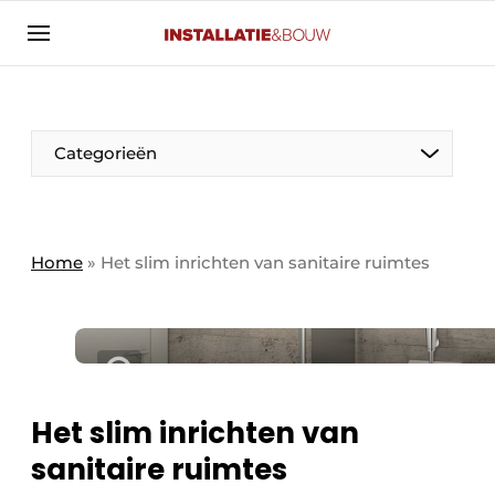
Aanmelden
Algemene voorwaarden
Banner overzicht
Categorieën
Bedrijven
Aanmelden
Bedankt voor de aanmelding
Bedrijven
Contact
Home
»
Het slim inrichten van sanitaire ruimtes
Evenement aanmelden
Algemeen
Home
Panelgesprek
Meest gelezen
Nieuwsbrief
Solar
Het slim inrichten van
Podcasts
sanitaire ruimtes
HVAC
Privacy / Cookie statement