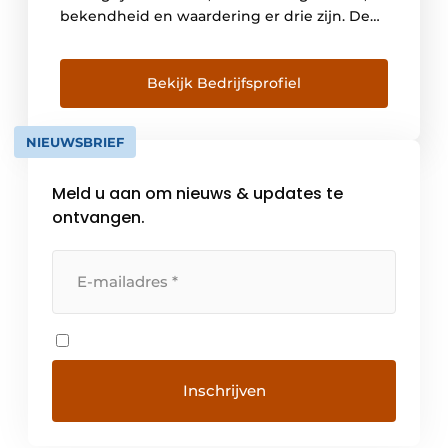
bekendheid en waardering er drie zijn. De
vierde en belangrijkste is de kwaliteit, die
over een langere periode absoluut
hoogwaardig en betrouwbaar moet blijken
Bekijk Bedrijfsprofiel
te zijn. De geschiedenis en continuïteit van
een merk worden steeds […]
NIEUWSBRIEF
Meld u aan om nieuws & updates te
ontvangen.