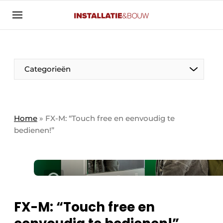
Aanmelden
Algemene voorwaarden
Banner overzicht
Categorieën
Bedrijven
Aanmelden
Bedankt voor de aanmelding
Bedrijven
Contact
Home
»
FX-M: “Touch free en eenvoudig te
bedienen!”
Evenement aanmelden
Algemeen
Home
Panelgesprek
Meest gelezen
Nieuwsbrief
Solar
Podcasts
FX-M: “Touch free en
HVAC
Privacy / Cookie statement