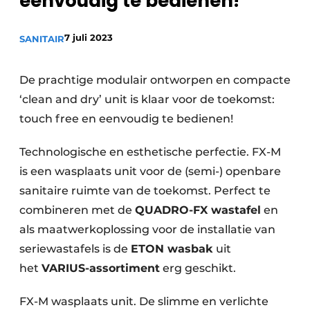
eenvoudig te bedienen!”
Sanitair
Vacature aanmelden
7 juli 2023
Vacatures
SANITAIR
Video’s
De prachtige modulair ontworpen en compacte
Binnenklimaat
‘clean and dry’ unit is klaar voor de toekomst:
Brandbeveiliging
touch free en eenvoudig te bedienen!
Ventilatie
Technologische en esthetische perfectie. FX-M
is een wasplaats unit voor de (semi-) openbare
Warmtepompen
sanitaire ruimte van de toekomst. Perfect te
combineren met de
QUADRO-FX wastafel
en
als maatwerkoplossing voor de installatie van
seriewastafels is de
ETON wasbak
uit
het
VARIUS-assortiment
erg geschikt.
FX-M wasplaats unit. De slimme en verlichte