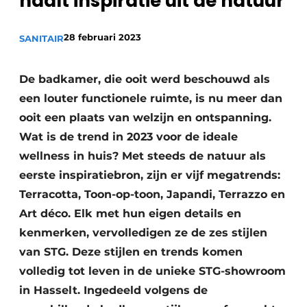
haalt inspiratie uit de natuur
Sanitair
Vacature aanmelden
28 februari 2023
Vacatures
SANITAIR
Video’s
De badkamer, die ooit werd beschouwd als
Binnenklimaat
een louter functionele ruimte, is nu meer dan
Brandbeveiliging
ooit een plaats van welzijn en ontspanning.
Wat is de trend in 2023 voor de ideale
Ventilatie
wellness in huis? Met steeds de natuur als
Warmtepompen
eerste inspiratiebron, zijn er vijf megatrends:
Terracotta, Toon-op-toon, Japandi, Terrazzo en
Art déco. Elk met hun eigen details en
kenmerken, vervolledigen ze de zes stijlen
van STG. Deze stijlen en trends komen
volledig tot leven in de unieke STG-showroom
in Hasselt. Ingedeeld volgens de