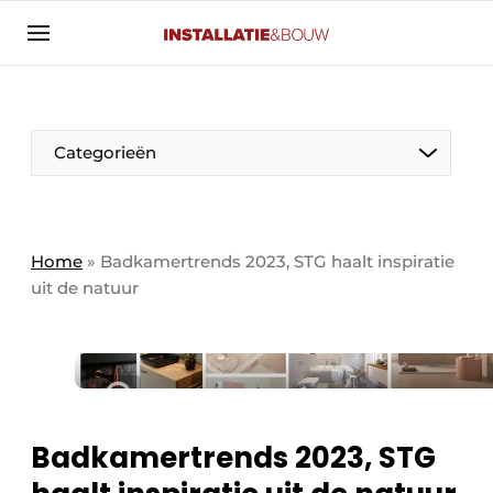
Aanmelden
Algemene voorwaarden
Banner overzicht
Categorieën
Bedrijven
Aanmelden
Bedankt voor de aanmelding
Bedrijven
Contact
Home
»
Badkamertrends 2023, STG haalt inspiratie
uit de natuur
Evenement aanmelden
Algemeen
Home
Panelgesprek
Meest gelezen
Nieuwsbrief
Solar
Podcasts
Badkamertrends 2023, STG
HVAC
Privacy / Cookie statement