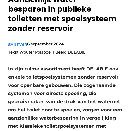
Sanitair
besparen in publieke
Vacature aanmelden
toiletten met spoelsysteem
Vacatures
zonder reservoir
Video’s
Binnenklimaat
6 september 2024
SANITAIR
Brandbeveiliging
Tekst Wouter Polspoel | Beeld DELABIE
Ventilatie
In zijn ruime assortiment heeft DELABIE ook
Warmtepompen
enkele toiletspoelsystemen zonder reservoir
voor openbare gebouwen. Die zogenaamde
systemen voor directe spoeling, die
gebruikmaken van de druk van het waternet
om het toilet door te spoelen, zorgen voor een
aanzienlijke waterbesparing in vergelijking
met klassieke toiletspoelsystemen met