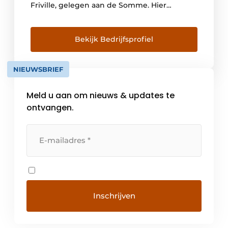
Friville, gelegen aan de Somme. Hier
ontwikkelt hij hoofdzakelijk kranen en
vloerhevels voor badkamers en keukens. De
volgende generaties streven steeds naar
Bekijk Bedrijfsprofiel
een groei van het familiebedrijf, maar willen
de identiteit van het merk en de […]
NIEUWSBRIEF
Meld u aan om nieuws & updates te
ontvangen.