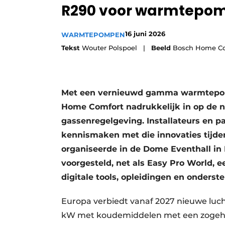
R290 voor warmtepo
Vacature aanmelden
Vacatures
16 juni 2026
WARMTEPOMPEN
Video’s
Tekst
Wouter Polspoel |
Beeld
Bosch Home Co
Met een vernieuwd gamma warmtepomp
Home Comfort nadrukkelijk in op de n
gassenregelgeving. Installateurs en p
kennismaken met die innovaties tijden
organiseerde in de Dome Eventhall in 
voorgesteld, net als Easy Pro World,
digitale tools, opleidingen en onders
Europa verbiedt vanaf 2027 nieuwe l
kW met koudemiddelen met een zogehet