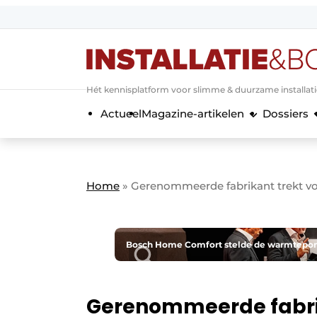
Aanmelden
Algemene voorwaarden
Hét kennisplatform voor slimme & duurzame installat
Banner overzicht
Actueel
Magazine-artikelen
Dossiers
Bedrijven
Aanmelden
Bedankt voor de a
Bedrijven
Contact
Home
»
Gerenommeerde fabrikant trekt v
Evenement aanmelden
Home
Meest gelezen
Bosch Home Comfort stelde de warmtepompe
Nieuwsbrief
Podcasts
Gerenommeerde fabrik
Privacy / Cookie statement