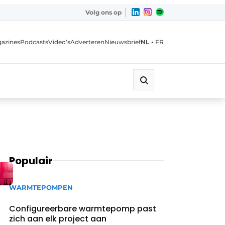
Volg ons op
•
azines
Podcasts
Video’s
Adverteren
Nieuwsbrief
NL
FR
Populair
WARMTEPOMPEN
Configureerbare warmtepomp past
zich aan elk project aan