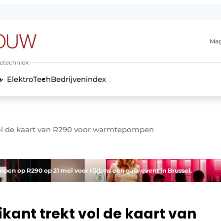
Mag
ietechniek
ElektroTech
Bedrijvenindex
anmelding
ol de kaart van R290 voor warmtepompen
n op R290 op 21 mei voor tijdens een gala-event in Brussel.
ant trekt vol de kaart van