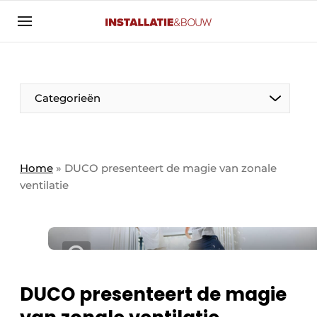
Aanmelden
Algemene voorwaarden
Banner overzicht
Categorieën
Bedrijven
Aanmelden
Bedankt voor de aanmelding
Bedrijven
Contact
Home
»
DUCO presenteert de magie van zonale
ventilatie
Evenement aanmelden
Algemeen
Home
Panelgesprek
Meest gelezen
Nieuwsbrief
Solar
Podcasts
DUCO presenteert de magie
HVAC
Privacy / Cookie statement