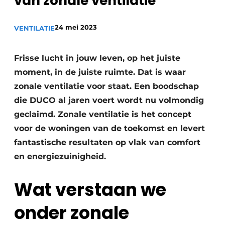
van zonale ventilatie
Sanitair
Vacature aanmelden
24 mei 2023
Vacatures
VENTILATIE
Video’s
Frisse lucht in jouw leven, op het juiste
Binnenklimaat
moment, in de juiste ruimte. Dat is waar
Brandbeveiliging
zonale ventilatie voor staat. Een boodschap
die DUCO al jaren voert wordt nu volmondig
Ventilatie
geclaimd. Zonale ventilatie is het concept
Warmtepompen
voor de woningen van de toekomst en levert
fantastische resultaten op vlak van comfort
en energiezuinigheid.
Wat verstaan we
onder zonale