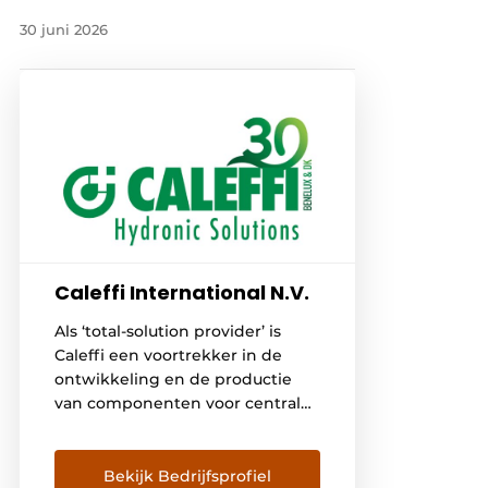
30 juni 2026
Caleffi International N.V.
Als ‘total-solution provider’ is
Caleffi een voortrekker in de
ontwikkeling en de productie
van componenten voor centrale
verwarming, watertechnologie
en hernieuwbare
energiesystemen. Caleffi streeft
Bekijk Bedrijfsprofiel