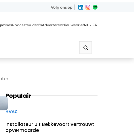
Volg ons op
•
azines
Podcasts
Video’s
Adverteren
Nieuwsbrief
NL
FR
anten
Populair
HVAC
Installateur uit Bekkevoort vertrouwt
opvermaarde