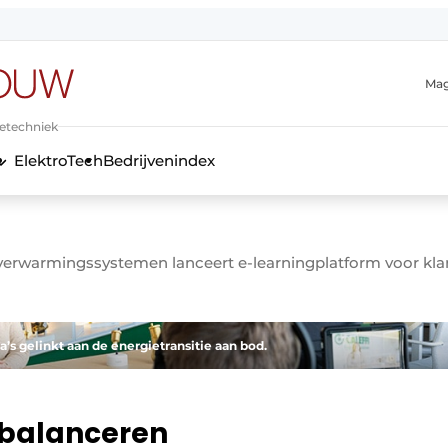
Mag
ietechniek
ElektroTech
Bedrijvenindex
anmelding
 verwarmingssystemen lanceert e-learningplatform voor kl
’s gelinkt aan de energietransitie aan bod.
n balanceren