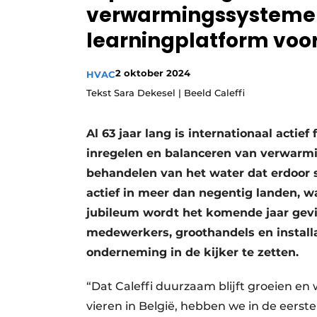
verwarmingssystemen
Vacature aanmelden
learningplatform voo
Vacatures
Video’s
2 oktober 2024
HVAC
Tekst Sara Dekesel | Beeld Caleffi
Al 63 jaar lang is internationaal actief
inregelen en balanceren van verwarmi
behandelen van het water dat erdoor s
actief in meer dan negentig landen, wa
jubileum wordt het komende jaar gev
medewerkers, groothandels en instal
onderneming in de kijker te zetten.
“Dat Caleffi duurzaam blijft groeien en
vieren in België, hebben we in de eers