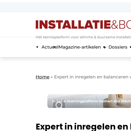
Aanmelden
Algemene voorwaarden
Hét kennisplatform voor slimme & duurzame installat
Banner overzicht
Actueel
Magazine-artikelen
Dossiers
Bedrijven
Aanmelden
Bedankt voor de a
Bedrijven
Contact
Home
»
Expert in inregelen en balanceren
Evenement aanmelden
Home
Meest gelezen
In het e-learning­platform komen alle thema
Nieuwsbrief
Podcasts
Expert in inregelen e
Privacy / Cookie statement