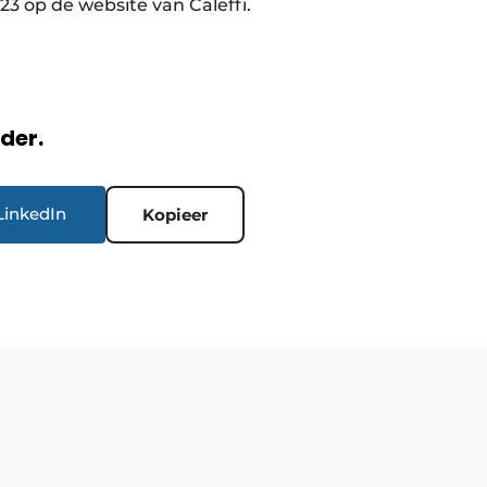
3 op de website van Caleffi.
rder.
LinkedIn
Kopieer