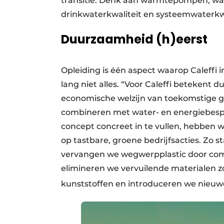
transitie. Denk aan warmte­pompen, warm
drinkwaterkwaliteit en systeemwaterkwa
Duurzaamheid (h)eerst
Opleiding is één aspect waarop Caleffi 
lang niet alles. “Voor Caleffi betekent 
economische welzijn van toekomstige g
combineren met water- en energiebesp
concept concreet in te vullen, hebben w
op tastbare, groene bedrijfsacties. Zo s
vervangen we wegwerpplastic door comp
elimineren we vervuilende materialen 
kunststoffen en intro
duceren we nieuwe