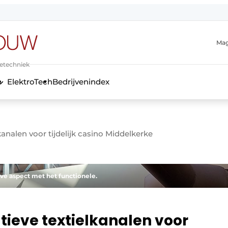
Mag
ietechniek
ElektroTech
Bedrijvenindex
anmelding
kanalen voor tijdelijk casino Middelkerke
ve aspect met het functionele.
tieve textielkanalen voor