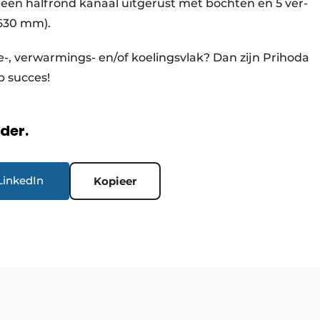
 een half­rond kanaal uitgerust met bochten en 5 ver­
-630 mm).
ie-, ver­warmings- en/of koelingsvlak? Dan zijn Prihoda
p succes!
rder.
LinkedIn
Kopieer