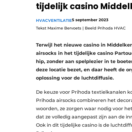
tijdelijk casino Midde
Vacature aanmelden
Vacatures
5 september 2023
HVAC
VENTILATIE
Video’s
Tekst Maxime Bervoets | Beeld Prihoda HVAC
Terwijl het nieuwe casino in Middelke
airsocks in het tijdelijke casino Part
hip, zonder aan spelplezier in te boet
deze locatie bezet, en daar heeft de o
oplossing voor de luchtdiffusie.
De keuze voor Prihoda textielkanalen ko
Prihoda airsocks combineren het decora
woorden, ze zorgen waar nodig voor het n
dat ze volledig aangepast zijn aan de i
Ook in dit tijdelijke casino is de luchtdi