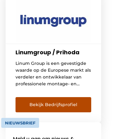
Linumgroup / Prihoda
Linum Group is een gevestigde
waarde op de Europese markt als
verdeler en ontwikkelaar van
professionele montage- en
installatiematerialen voor HVAC,
koeling, grootkeuken- en
interieurbouw, alsook voor
Bekijk Bedrijfsprofiel
horeca-en winkelinrichting en
intralogistiek.
NIEUWSBRIEF
Meld u aan om nieuws &