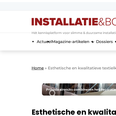
Aanmelden
Algemene voorwaarden
Hét kennisplatform voor slimme & duurzame installat
Banner overzicht
Actueel
Magazine-artikelen
Dossiers
Bedrijven
Aanmelden
Bedankt voor de a
Bedrijven
Contact
Home
»
Esthetische en kwalitatieve textiel
Evenement aanmelden
Home
Meest gelezen
Prihoda airsocks combineren het decoratie
Nieuwsbrief
Podcasts
Esthetische en kwalita
Privacy / Cookie statement