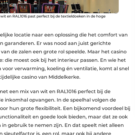
wit en RAL1016 past perfect bij de textieldoeken in de hoge
elijke locatie naar een oplossing die het comfort van
on garanderen. Er was nood aan juist gerichte
 van de zalen een grote rol speelde. Maar het casino
: die moest ook bij het interieur passen. En wie het
n voor verwarming, koeling én ventilatie, komt al snel
tijdelijke casino van Middelkerke.
met een mix van wit en RAL1016 perfect bij de
de inkomhal opvangen. In de speelhal volgen de
 hun grote flexibiliteit. Een bijkomend voordeel bij
 functionaliteit en goede look bieden, maar dat ze ook
 in gebruik te nemen zijn. En dat speelt niet alleen
n sleutelfactor is, een rol, maar ook bij andere