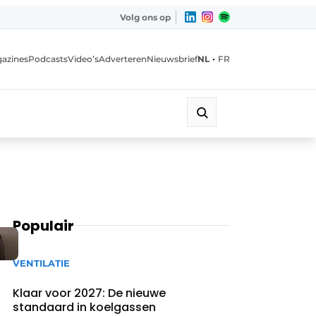
Volg ons op
•
azines
Podcasts
Video’s
Adverteren
Nieuwsbrief
NL
FR
Populair
VENTILATIE
Klaar voor 2027: De nieuwe
standaard in koelgassen