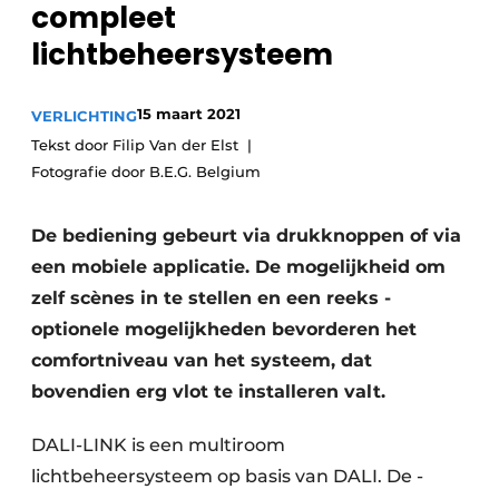
compleet
Sanitair
Vacature aanmelden
lichtbeheersysteem
Vacatures
Video’s
15 maart 2021
VERLICHTING
Binnenklimaat
Tekst door Filip Van der Elst
Fotografie door B.E.G. Belgium
Brandbeveiliging
Ventilatie
De bediening gebeurt via drukknoppen of via
een mobiele applicatie. De mogelijkheid om
Warmtepompen
zelf scènes in te stellen en een reeks ­
optionele mogelijkheden bevorderen het
comfortniveau van het systeem, dat
bovendien erg vlot te installeren valt.
DALI-LINK is een multiroom
lichtbeheersysteem op basis van DALI. De ­