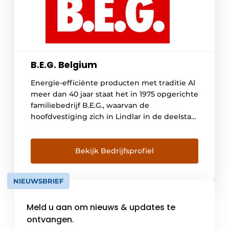
B.E.G. Belgium
Energie-efficiënte producten met traditie Al
meer dan 40 jaar staat het in 1975 opgerichte
familiebedrijf B.E.G., waarvan de
hoofdvestiging zich in Lindlar in de deelstaat
Noordrijn-Westfalen bevindt, voor kwaliteit
en innovatie. Voor de medewerkers zijn
tevreden klanten vanaf het begin, de
Bekijk Bedrijfsprofiel
hoogste prioriteit. B.E.G. biedt klanten een
breed productassortiment,
NIEUWSBRIEF
maatwerkoplossingen, uitstekende kwaliteit
en persoonlijke service. […]
Meld u aan om nieuws & updates te
ontvangen.