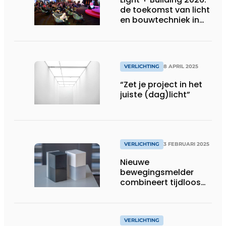
de toekomst van licht
en bouwtechniek in
één blik
VERLICHTING
8 APRIL 2025
“Zet je project in het
juiste (dag)licht”
VERLICHTING
3 FEBRUARI 2025
Nieuwe
bewegingsmelder
combineert tijdloos
design met
uitgebreide
instelmogelijkheden
VERLICHTING