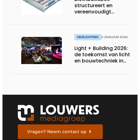
structureert en
vereenvoudigt
elektrische
bekabeling
VERLICHTING
5 JANUARI 2026
Light + Building 2026:
de toekomst van licht
en bouwtechniek in
één blik
Vragen? Neem contact op