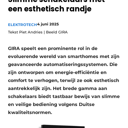
Sanitair
een esthetisch randje
Vacature aanmelden
Vacatures
4 juni 2025
ELEKTROTECH
Video’s
Tekst Piet Andries | Beeld GIRA
Binnenklimaat
Brandbeveiliging
GIRA speelt een prominente rol in de
evoluerende wereld van smarthomes met zijn
Ventilatie
geavanceerde automatiseringssystemen. Die
Warmtepompen
zijn ontworpen om energie-efficiëntie en
comfort te verhogen, terwijl ze ook esthetisch
aantrekkelijk zijn. Het brede gamma aan
schakelaars biedt tastbaar bewijs van slimme
en veilige bediening volgens Duitse
kwaliteitsnormen.