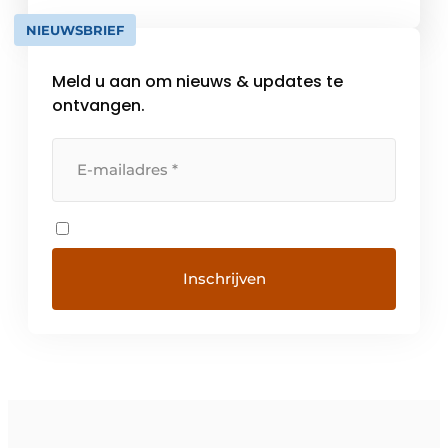
wonen comfortabeler, veiliger en
NIEUWSBRIEF
energiezuiniger maakt. Hiervoor biedt Gira
intelligente functies en gebruiksvriendelijke
Meld u aan om nieuws & updates te
apparaten […]
ontvangen.