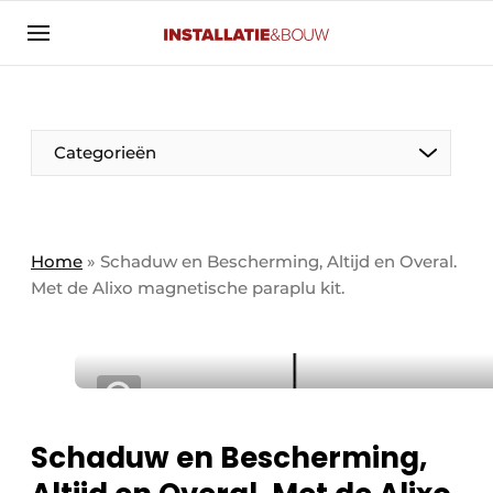
Aanmelden
Algemene voorwaarden
Banner overzicht
Categorieën
Bedrijven
Aanmelden
Bedankt voor de aanmelding
Bedrijven
Contact
Home
»
Schaduw en Bescherming, Altijd en Overal.
Met de Alixo magnetische paraplu kit.
Evenement aanmelden
Algemeen
Home
Panelgesprek
Meest gelezen
Nieuwsbrief
Solar
Podcasts
Schaduw en Bescherming,
HVAC
Privacy / Cookie statement