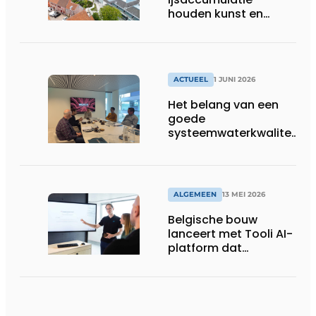
houden kunst en
bezoekers van BRUSK
in Brugge op
temperatuur
ACTUEEL
1 JUNI 2026
Het belang van een
goede
systeemwaterkwaliteit
in verwarmings- en
koelinstallaties
ALGEMEEN
13 MEI 2026
Belgische bouw
lanceert met Tooli AI-
platform dat
administratie en
processen van
bouwbedrijven sterk
moet versnellen