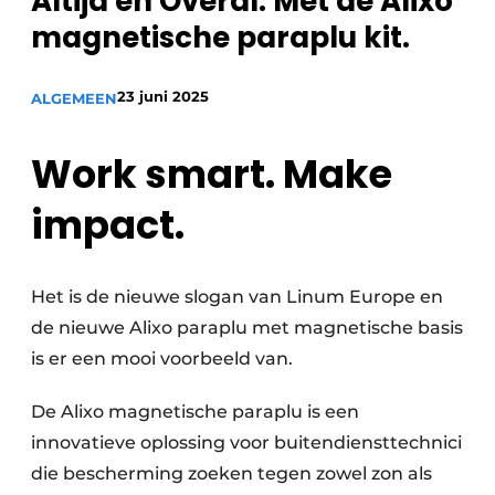
Altijd en Overal. Met de Alixo
Sanitair
Vacature aanmelden
magnetische paraplu kit.
Vacatures
23 juni 2025
ALGEMEEN
Video’s
Binnenklimaat
Work smart. Make
Brandbeveiliging
impact.
Ventilatie
Warmtepompen
Het is de nieuwe slogan van Linum Europe en
de nieuwe Alixo paraplu met magnetische basis
is er een mooi voorbeeld van.
De Alixo magnetische paraplu is een
innovatieve oplossing voor buitendiensttechnici
die bescherming zoeken tegen zowel zon als