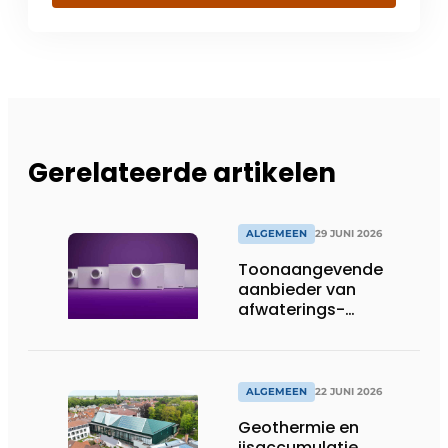
Gerelateerde artikelen
ALGEMEEN
29 JUNI 2026
Toonaangevende
aanbieder van
afwaterings-
oplossingen breidt
portfolio van
kleineopvoerinstallaties
uit
ALGEMEEN
22 JUNI 2026
Geothermie en
ijsaccumulatie