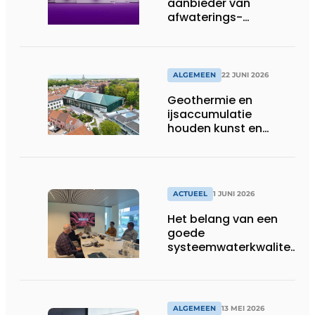
aanbieder van
afwaterings-
oplossingen breidt
portfolio van
kleineopvoerinstallaties
uit
ALGEMEEN
22 JUNI 2026
Geothermie en
ijsaccumulatie
houden kunst en
bezoekers van BRUSK
in Brugge op
temperatuur
ACTUEEL
1 JUNI 2026
Het belang van een
goede
systeemwaterkwaliteit
in verwarmings- en
koelinstallaties
ALGEMEEN
13 MEI 2026