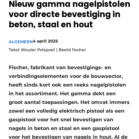
Nieuw gamma nagelpistolen
Sanitair
Vacature aanmelden
voor directe bevestiging in
Vacatures
beton, staal en hout
Video’s
Binnenklimaat
4 april 2025
ALGEMEEN
Tekst Wouter Polspoel | Beeld fischer
Brandbeveiliging
Ventilatie
Fischer, fabrikant van bevestigings- en
verbindingselementen voor de bouwsector,
Warmtepompen
heeft sinds kort ook een reeks nagelpistolen
in het assortiment. Het gamma dekt een
groot aantal toepassingen. Het omvat immers
zowel een volledig elektrisch pistool als een
gaspistool voor het snel bevestigen van
nagels in beton en staal en een gaspistool
voor het bevestigen van nagels in hout. Al de