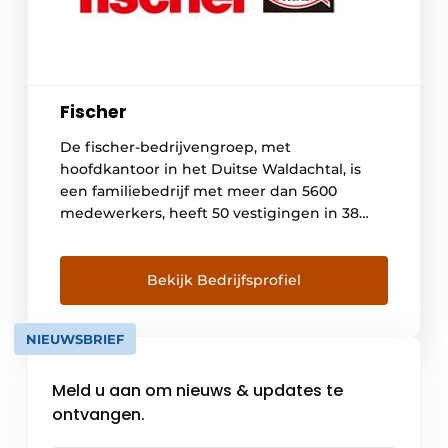
Fischer
De fischer-bedrijvengroep, met
hoofdkantoor in het Duitse Waldachtal, is
een familiebedrijf met meer dan 5600
medewerkers, heeft 50 vestigingen in 38
landen en exporteert naar meer dan 100
landen. fischer bevestigingssystemen is de
technologische marktleider op belangrijke
Bekijk Bedrijfsprofiel
gebieden van de bevestigingstechnologie.
fischer biedt producten aan die technische
NIEUWSBRIEF
perfectie leveren aan een breed scala van
klanten, […]
Meld u aan om nieuws & updates te
ontvangen.