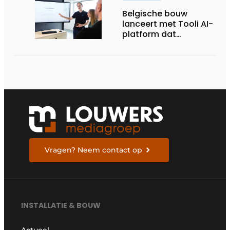
Belgische bouw
lanceert met Tooli AI-
platform dat
administratie en
processen van
bouwbedrijven sterk
moet versnellen
Vragen? Neem contact op
INSTALLATIE & BOUW