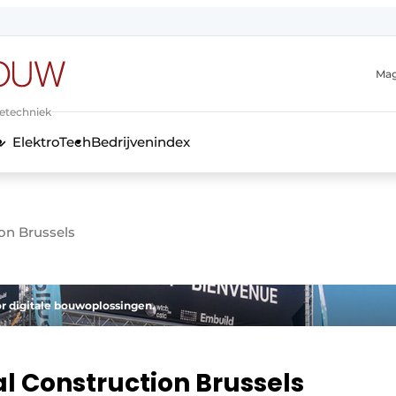
Mag
ietechniek
ElektroTech
Bedrijvenindex
anmelding
ion Brussels
oor digitale bouwoplossingen.
al Construction Brussels