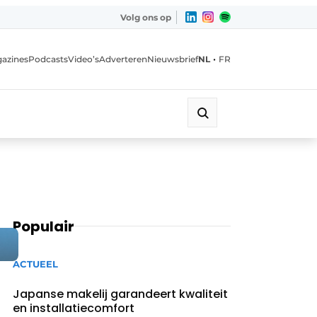
Volg ons op
•
azines
Podcasts
Video’s
Adverteren
Nieuwsbrief
NL
FR
Populair
ACTUEEL
Japanse makelij garandeert kwaliteit
en installatiecomfort