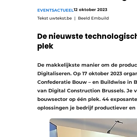
Vacature aanmelden
12 oktober 2023
EVENTS
ACTUEEL
Vacatures
Tekst uwtekst.be | Beeld Embuild
Video’s
De nieuwste technologisch
plek
De makkelijkste manier om de productiv
Digitaliseren. Op 17 oktober 2023 org
Confederatie Bouw – en Buildwise in B
van Digital Construction Brussels. Je 
bouwsector op één plek. 44 exposanten
oplossingen je bedrijf productiever en