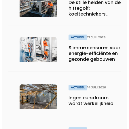
De stille helden van de
hittegolf:
koeltechniekers
houden ziekenhuizen,
woonzorgcentra en
fabrieken of
productiebedrijven
ACTUEEL
17 JULI 2026
draaiende
Slimme sensoren voor
energie-efficiënte en
gezonde gebouwen
ACTUEEL
14 JULI 2026
Ingenieursdroom
wordt werkelijkheid