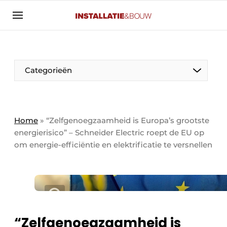
Aanmelden
Algemene voorwaarden
Banner overzicht
Categorieën
Bedrijven
Aanmelden
Bedankt voor de aanmelding
Bedrijven
Contact
Home
»
“Zelfgenoegzaamheid is Europa’s grootste
energierisico” – Schneider Electric roept de EU op
Evenement aanmelden
om energie-efficiëntie en elektrificatie te versnellen
Algemeen
Home
Panelgesprek
Meest gelezen
Nieuwsbrief
Solar
Podcasts
HVAC
“Zelfgenoegzaamheid is
Privacy / Cookie statement