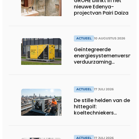
GROHE blinkt in het
nieuwe Edenya-
projectvan Pairi Daiza
ACTUEEL
10 AUGUSTUS 2026
Geïntegreerde
energiesystemenversnell
verduurzaming
grootschalige residentiël
gebouwen
ACTUEEL
17 JULI 2026
De stille helden van de
hittegolf:
koeltechniekers
houden ziekenhuizen,
woonzorgcentra en
fabrieken of
productiebedrijven
ACTUEEL
17 JULI 2026