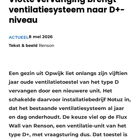
Sanitair
ventilatiesysteem naar D+-
Vacature aanmelden
niveau
Vacatures
Video’s
Binnenklimaat
8 mei 2026
ACTUEEL
Tekst & beeld
Renson
Brandbeveiliging
Ventilatie
Een gezin uit Opwijk liet onlangs zijn vijftien
Warmtepompen
jaar oude ventilatietoestel van het type D
vervangen door een nieuwere unit. Het
schakelde daarvoor installatiebedrijf Notuz in,
dat het bestaande ventilatiesysteem al jaar
en dag onderhoudt. De keuze viel op de Flux
Wall van Renson, een ventilatie-unit van het
type D+, met vraagsturing dus. Dat toestel is