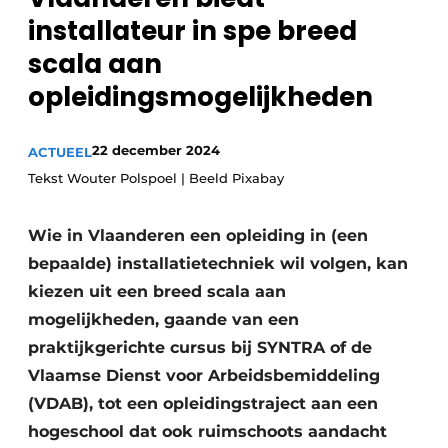
Sanitair
installateur in spe breed
Vacature aanmelden
scala aan
Vacatures
opleidingsmogelijkheden
Video’s
Binnenklimaat
22 december 2024
ACTUEEL
Brandbeveiliging
Tekst Wouter Polspoel | Beeld Pixabay
Ventilatie
Wie in Vlaanderen een opleiding in (een
Warmtepompen
bepaalde) installatietechniek wil volgen, kan
kiezen uit een breed scala aan
mogelijkheden, gaande van een
praktijkgerichte cursus bij SYNTRA of de
Vlaamse Dienst voor Arbeidsbemiddeling
(VDAB), tot een opleidingstraject aan een
hogeschool dat ook ruimschoots aandacht