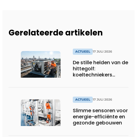
Gerelateerde artikelen
ACTUEEL
17 JULI 2026
De stille helden van de
hittegolf:
koeltechniekers
houden ziekenhuizen,
woonzorgcentra en
fabrieken of
productiebedrijven
ACTUEEL
17 JULI 2026
draaiende
Slimme sensoren voor
energie-efficiënte en
gezonde gebouwen