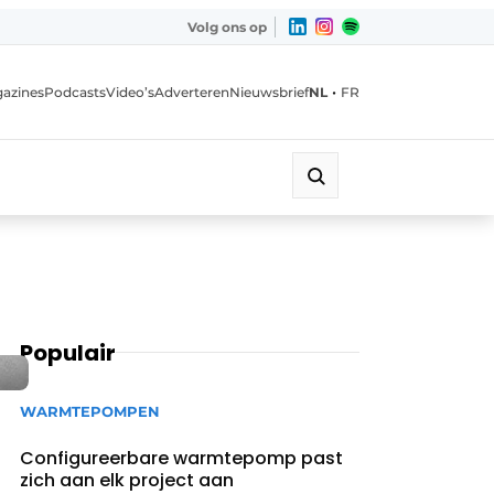
Volg ons op
•
azines
Podcasts
Video’s
Adverteren
Nieuwsbrief
NL
FR
Populair
WARMTEPOMPEN
Configureerbare warmtepomp past
zich aan elk project aan