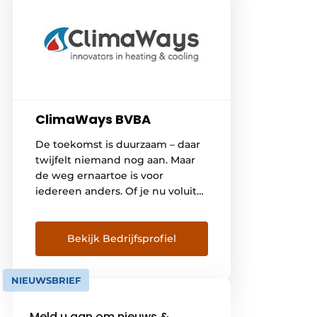
ClimaWays BVBA
De toekomst is duurzaam – daar
twijfelt niemand nog aan. Maar
de weg ernaartoe is voor
iedereen anders. Of je nu voluit
gaat voor hernieuwbare energie,
of stapsgewijs renoveert: bij
ClimaWays helpen we je om de
Bekijk Bedrijfsprofiel
juiste keuze te maken met
respect voor de natuur én jouw
NIEUWSBRIEF
budget. Waar staan wij voor
Missie Gebouwen verwarmen […]
Meld u aan om nieuws &