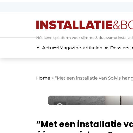
Aanmelden
Algemene voorwaarden
Hét kennisplatform voor slimme & duurzame installat
Banner overzicht
Actueel
Magazine-artikelen
Dossiers
Bedrijven
Aanmelden
Bedankt voor de a
Bedrijven
Contact
Home
»
“Met een installatie van Solvis han
Evenement aanmelden
Home
Meest gelezen
Nieuwsbrief
Podcasts
“Met een installatie v
Privacy / Cookie statement