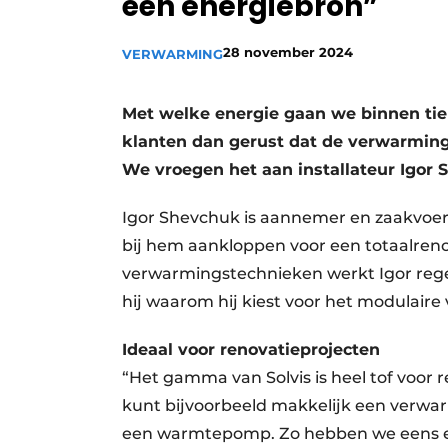
één energiebron”
Vacature aanmelden
28 november 2024
VERWARMING
Vacatures
Video’s
Met welke energie gaan we binnen tie
klanten dan gerust dat de verwarming d
We vroegen het aan installateur Igor 
Igor Shevchuk is aannemer en zaakvoer
bij hem aankloppen voor een totaalren
verwarmingstechnieken werkt Igor regel
hij waarom hij kiest voor het modulair
Ideaal voor renovatieprojecten
“Het gamma van Solvis is heel tof voor ren
kunt bijvoorbeeld makkelijk een verw
een warmtepomp. Zo hebben we eens e