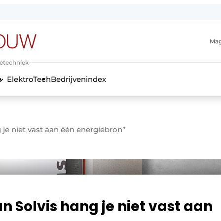
Mag
ietechniek
ElektroTech
Bedrijvenindex
anmelding
g je niet vast aan één energiebron”
an Solvis hang je niet vast aan