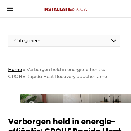
Aanmelden
Algemene voorwaarden
Banner overzicht
Categorieën
Bedrijven
Aanmelden
Bedankt voor de aanmelding
Bedrijven
Contact
Home
»
Verborgen held in energie-effiëntie:
GROHE Rapido Heat Recovery doucheframe
Evenement aanmelden
Algemeen
Home
Panelgesprek
Meest gelezen
Nieuwsbrief
Solar
Podcasts
Verborgen held in energie-
HVAC
Privacy / Cookie statement