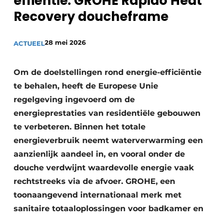
effiëntie: GROHE Rapido Heat
Sanitair
Vacature aanmelden
Recovery doucheframe
Vacatures
28 mei 2026
ACTUEEL
Video’s
Binnenklimaat
Om de doelstellingen rond energie-efficiëntie
Brandbeveiliging
te behalen, heeft de Europese Unie
regelgeving ingevoerd om de
Ventilatie
energieprestaties van residentiële gebouwen
Warmtepompen
te verbeteren. Binnen het totale
energieverbruik neemt waterverwarming een
aanzienlijk aandeel in, en vooral onder de
douche verdwijnt waardevolle energie vaak
rechtstreeks via de afvoer. GROHE, een
toonaangevend internationaal merk met
sanitaire totaaloplossingen voor badkamer en