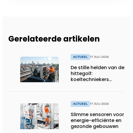
Gerelateerde artikelen
ACTUEEL
17 JULI 2026
De stille helden van de
hittegolf:
koeltechniekers
houden ziekenhuizen,
woonzorgcentra en
fabrieken of
productiebedrijven
ACTUEEL
17 JULI 2026
draaiende
Slimme sensoren voor
energie-efficiënte en
gezonde gebouwen