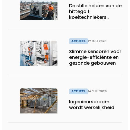
De stille helden van de
hittegolf:
koeltechniekers
houden ziekenhuizen,
woonzorgcentra en
fabrieken of
productiebedrijven
ACTUEEL
17 JULI 2026
draaiende
Slimme sensoren voor
energie-efficiënte en
gezonde gebouwen
ACTUEEL
14 JULI 2026
Ingenieursdroom
wordt werkelijkheid