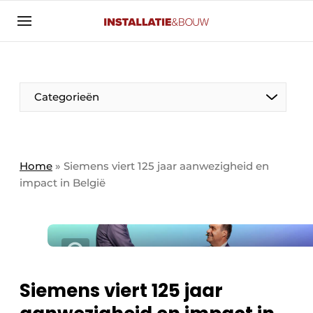
Aanmelden
Algemene voorwaarden
Banner overzicht
Categorieën
Bedrijven
Aanmelden
Bedankt voor de aanmelding
Bedrijven
Contact
Home
»
Siemens viert 125 jaar aanwezigheid en
impact in België
Evenement aanmelden
Algemeen
Home
Panelgesprek
Meest gelezen
Nieuwsbrief
Solar
Podcasts
Siemens viert 125 jaar
HVAC
Privacy / Cookie statement