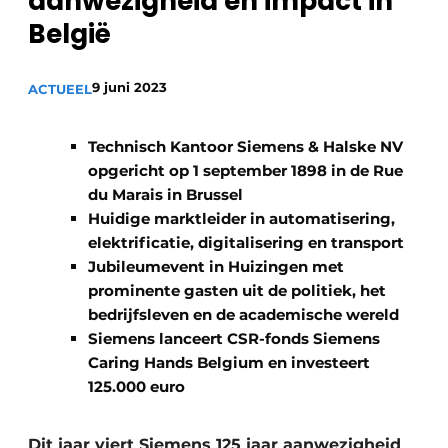
aanwezigheid en impact in
Sanitair
Vacature aanmelden
België
Vacatures
9 juni 2023
ACTUEEL
Video’s
Binnenklimaat
Technisch Kantoor Siemens & Halske NV
Brandbeveiliging
opgericht op 1 september 1898 in de Rue
du Marais in Brussel
Ventilatie
Huidige marktleider in automatisering,
elektrificatie, digitalisering en transport
Warmtepompen
Jubileumevent in Huizingen met
prominente gasten uit de politiek, het
bedrijfsleven en de academische wereld
Siemens lanceert CSR-fonds Siemens
Caring Hands Belgium en investeert
125.000 euro
Dit jaar viert Siemens 125 jaar aanwezigheid