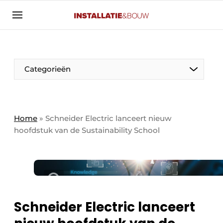
Aanmelden
Algemene voorwaarden
Banner overzicht
Categorieën
Bedrijven
Aanmelden
Bedankt voor de aanmelding
Bedrijven
Contact
Home
»
Schneider Electric lanceert nieuw
hoofdstuk van de Sustainability School ​
Evenement aanmelden
Algemeen
Home
Panelgesprek
Meest gelezen
Nieuwsbrief
Solar
Podcasts
Schneider Electric lanceert
HVAC
Privacy / Cookie statement