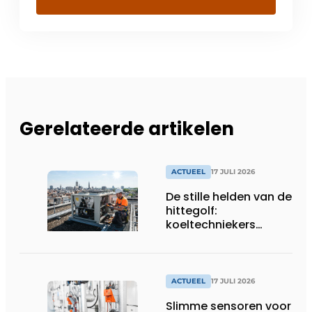
Gerelateerde artikelen
ACTUEEL
17 JULI 2026
De stille helden van de
hittegolf:
koeltechniekers
houden ziekenhuizen,
woonzorgcentra en
fabrieken of
productiebedrijven
ACTUEEL
17 JULI 2026
draaiende
Slimme sensoren voor