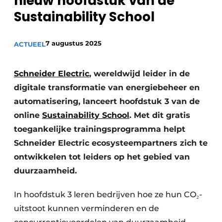
nieuw hoofdstuk van de
Sanitair
Vacature aanmelden
Sustainability School ​
Vacatures
7 augustus 2025
ACTUEEL
Video’s
Binnenklimaat
Schneider Electric
, wereldwijd leider in de
Brandbeveiliging
digitale transformatie van energiebeheer en
automatisering, lanceert hoofdstuk 3 van de
Ventilatie
online
Sustainability School
. Met dit gratis
Warmtepompen
toegankelijke trainingsprogramma helpt
Schneider Electric ecosysteempartners zich te
ontwikkelen tot leiders op het gebied van
duurzaamheid. ​
In hoofdstuk 3 leren bedrijven hoe ze hun CO₂-
uitstoot kunnen verminderen en de